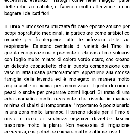
eccessiva, evitando i ristagni come nella maggior parte
delle erbe aromatiche, e facendo molta attenzione a non
bagnare i delicati fiori.
Il
Timo
è un'essenza utilizzata fin dalle epoche antiche per
scopi soprattutto medicinali, in particolare come antibiotico
naturale per fronteggiare tutte le infezioni delle vie
respiratorie. Esistono centinaia di varietà del Timo: in
questa composizione è presente il classico timo vulgaris
con foglie molto minute di colore verde scuro, che creano
un delicato cespuglietto che in questa composizione con
vaso in latta risalta particolarmente. Appartiene alla stessa
famiglia della lavanda ed è impiegato in maniera molto
ampia anche in cucina, per armonizzare il gusto di carni e
pesci o anche per preparare ottimi liquori. Si tratta di una
erba aromatica molto resistente che risente in maniera
minima di sbalzi di temperatura: l'importante è posizionarlo
in una zona molto luminosa. Il terreno ideale per il Timo è
misto e ricco di sostanza organica. dovrebbe lasciar
traspirare molto la pianta. Non necessita di irrigazione
eccessiva, che potrebbe causare muffe e attirare insetti.