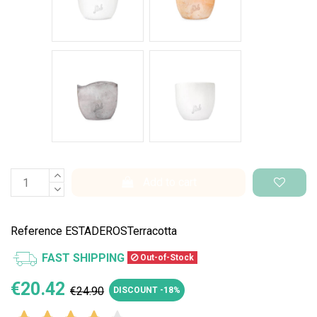
Cemento Onda
Bianco Perlato
Add to cart
Reference
ESTADEROSTerracotta
FAST SHIPPING
Out-of-Stock
€20.42
€24.90
DISCOUNT -18%