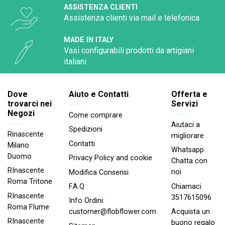
ASSISTENZA CLIENTI
Assistenza clienti via mail e telefonica
MADE IN ITALY
Vasi configurabili prodotti da artigiani
italiani
Dove
Aiuto e Contatti
Offerta e
trovarci nei
Servizi
Negozi
Come comprare
Aiutaci a
Spedizioni
Rinascente
migliorare
Contatti
Milano
Whatsapp
Duomo
Privacy Policy and cookie
Chatta con
RInascente
noi
Modifica Consensi
Roma Tritone
Chiamaci
F.A.Q
RInascente
3517615096
Info Ordini:
Roma FIume
Acquista un
customer@flobflower.com
RInascente
buono regalo