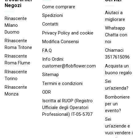
Negozi
Come comprare
Aiutaci a
Spedizioni
Rinascente
migliorare
Contatti
Milano
Whatsapp
Duomo
Privacy Policy and cookie
Chatta con
RInascente
noi
Modifica Consensi
Roma Tritone
Chiamaci
F.A.Q
RInascente
3517615096
Info Ordini:
Roma FIume
Acquista un
customer@flobflower.com
RInascente
buono regalo
Sitemap
Torino
Sei
Termini e condizioni
RInascente
un'azienda?
ODR
Monza
Bomboniere
Iscritta al RUOP (Registro
per un
Ufficiale degli Operatori
evento?
Professionali) IT-05-5707
Sei
un'aziende e
vuoi vendere i