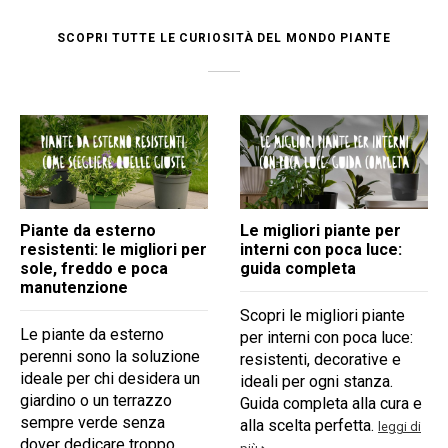
SCOPRI TUTTE LE CURIOSITÀ DEL MONDO PIANTE
Idee regalo Natale per
Le 10 piante da regalare
lui: dai il dono di un
a Natale: eleganza,
bonsai, mindfulness e
significato e un tocco
bellezza
green sotto l’albero
Scopri perché un bonsai è
Scopri 10 piante originali
l’idea regalo perfetta per
da regalare a Natale:
lui: un dono vivo che invita
bonsai, strelitzia,
alla calma, creatività,
tillandsia, orchidee e altre
benessere e connessione
idee green per stupire i
con la natura.
tuoi cari.
leggi di più
leggi di più