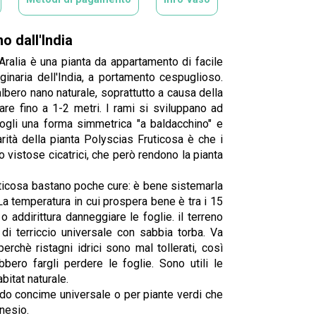
o dall'India
ralia è una pianta da appartamento di facile
iginaria dell'India, a portamento cespuglioso.
lbero nano naturale, soprattutto a causa della
are fino a 1-2 metri. I rami si sviluppano ad
ndogli una forma simmetrica "a baldacchino" e
arità della pianta Polyscias Fruticosa è che i
o vistose cicatrici, che però rendono la pianta
uticosa bastano poche cure: è bene sistemarla
La temperatura in cui prospera bene è tra i 15
o addirittura danneggiare le foglie. il terreno
 terriccio universale con sabbia torba. Va
chè ristagni idrici sono mal tollerati, così
ro fargli perdere le foglie. Sono utili le
bitat naturale.
ndo concime universale o per piante verdi che
nesio.