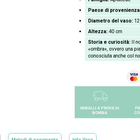
Paese di provenienza
Diametro del vaso:
12
Altezza:
40 cm
Storia e curiosità:
Il 
«ombra», ovvero una pian
conosciuta anche col no
IMBALLI A PROVA DI
PA
BOMBA
CO
Metodi di pagamento
Info Vaso