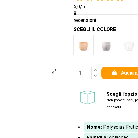
5,0
/5
8
recensioni
SCEGLI IL COLORE
Terracotta
Cemento
Bia
Aggiung
Scegli l'opzi
Non preoccuparti, po
checkout
Nome:
Polyscias Fruti
Famiglia:
Apiaceae