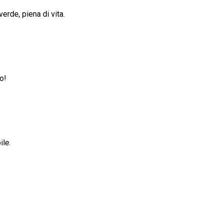
verde, piena di vita.
o!
le.