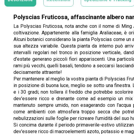
Polyscias Fruticosa, affascinante albero nan
La Polyscias Fruticosa, nota anche con il nome di Ming A
coltivazione. Appartenente alla famiglia Araliaceae, è or
Alcuni botanici considerano la pianta Polyscias come un a
sua altezza variabile. Questa pianta da interno può arriv
intervalli regolari nel tronco in posizione verticale, da
d'estate generano piccoli fiori appariscenti. Una particol
rami più vecchi, quelli basali, tendono a seccarsi lasciand
decisamente attraente!
Per mantenere al meglio la vostra pianta di Polyscias Fr
in posizione di buona luce, meglio se sotto una finestra. 
e i 30 gradi; non tollera il freddo che potrebbe scolorire 
dev'essere ricco e drenante come ad esempio un mix di
mantenuto sempre umido, non esagerando con l'acqua per
come ambienti con atmosfera troppo secca che potrebbe
nebulizzazioni sulle foglie per ricreare l'umidità del suo ha
Si concima durante il periodo primaverile-estivo utilizza
dev'essere ricco di macroelementi azoto, potassio e mag