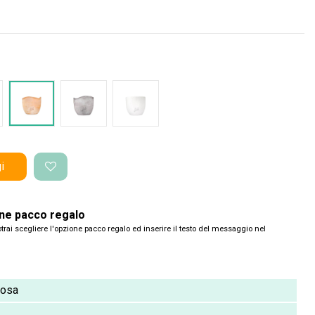
nco Onda
Terracotta onda
Cemento Onda
Bianco Perlato
i
one pacco regalo
trai scegliere l'opzione pacco regalo ed inserire il testo del messaggio nel
cosa