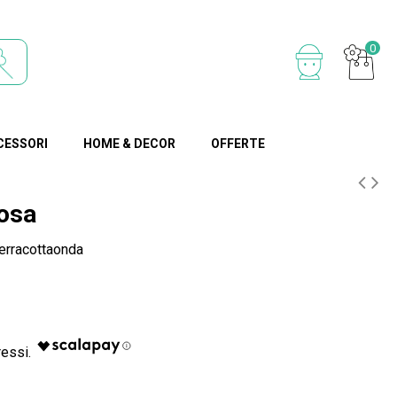
0
CESSORI
HOME & DECOR
OFFERTE
cosa
rracottaonda