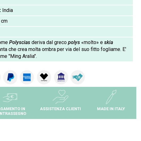
:
India
 cm
nome
Polyscias
deriva dal greco
polys
«molto» e
skia
ta che crea molta ombra per via del suo fitto fogliame. E'
me "Ming Aralia".
GAMENTO IN
ASSISTENZA CLIENTI
MADE IN ITALY
NTRASSEGNO