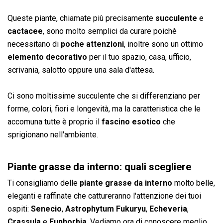
Queste piante, chiamate più precisamente
succulente
e
cactacee
, sono molto semplici da curare poichè
necessitano di
poche attenzioni
, inoltre sono un ottimo
elemento decorativo
per il tuo spazio, casa, ufficio,
scrivania, salotto oppure una sala d'attesa.
Ci sono moltissime succulente che si differenziano per
forme, colori, fiori e longevità, ma la caratteristica che le
accomuna tutte è proprio il
fascino esotico
che
sprigionano nell'ambiente.
Piante grasse da interno: quali scegliere
Ti consigliamo delle
piante grasse da interno
molto belle,
eleganti e raffinate che cattureranno l'attenzione dei tuoi
ospiti:
Senecio
,
Astrophytum Fukuryu
,
Echeveria
,
Crassula
e
Euphorbia
. Vediamo ora di conoscere meglio