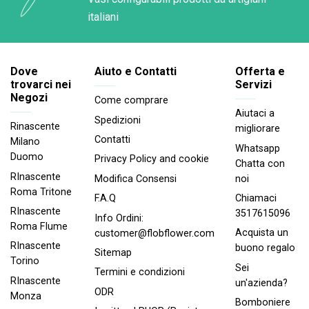
italiani
Dove
Aiuto e Contatti
Offerta e
trovarci nei
Servizi
Negozi
Come comprare
Aiutaci a
Spedizioni
Rinascente
migliorare
Contatti
Milano
Whatsapp
Duomo
Privacy Policy and cookie
Chatta con
RInascente
noi
Modifica Consensi
Roma Tritone
Chiamaci
F.A.Q
RInascente
3517615096
Info Ordini:
Roma FIume
Acquista un
customer@flobflower.com
RInascente
buono regalo
Sitemap
Torino
Sei
Termini e condizioni
RInascente
un'azienda?
ODR
Monza
Bomboniere