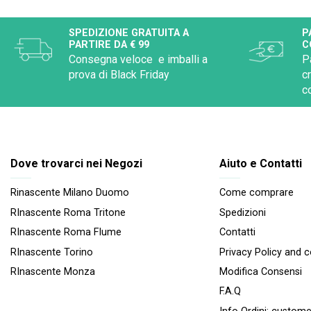
SPEDIZIONE GRATUITA A
P
PARTIRE DA € 99
C
Consegna veloce e imballi a
P
prova di Black Friday
c
c
Dove trovarci nei Negozi
Aiuto e Contatti
Rinascente Milano Duomo
Come comprare
RInascente Roma Tritone
Spedizioni
RInascente Roma FIume
Contatti
RInascente Torino
Privacy Policy and 
RInascente Monza
Modifica Consensi
F.A.Q