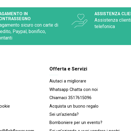
AGAMENTO IN
ASSISTENZA CLIE
ONTRASSEGNO
Assistenza clienti
agamento sicuro con carte di
telefonica
redito, Paypal, bonifico,
ontanti
Offerta e Servizi
Aiutaci a migliorare
Whatsapp Chatta con noi
Chiamaci 3517615096
cookie
Acquista un buono regalo
Sei un'azienda?
Bomboniere per un evento?