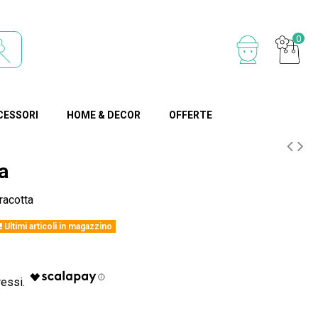
0
CESSORI
HOME & DECOR
OFFERTE
a
racotta
Ultimi articoli in magazzino