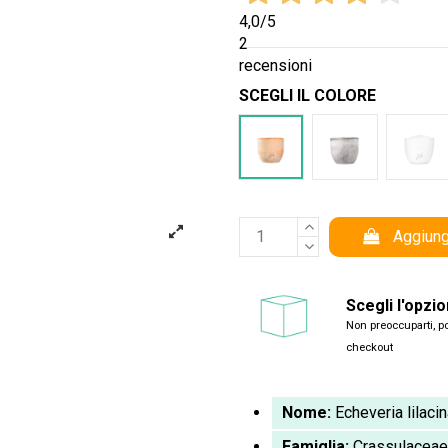
4,0
/5
2
recensioni
SCEGLI IL COLORE
Terracotta
Cemento
Bia
Aggiung
Scegli l'opzi
Non preoccuparti, po
checkout
Nome:
Echeveria lilaci
Famiglia:
Crassulaceae