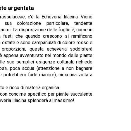
ste argentata
assulaceae, c'è la Echeveria lilacina. Viene
sua colorazione particolare, tendente
ntasmi. La disposizione delle foglie è, come in
on fusti che quando crescono si ramificano
n estate e sono campanulati di colore rosso e
 proporzioni, questa echeveria soddisferà
 è appena avventurato nel mondo delle piante
le sue semplici esigenze colturali: richiede
osa, poca acqua (attenzione a non bagnare
se potrebbero farle marcire), circa una volta a
o e ricco di materia organica.
a, con concime specifico per piante succulente
veria lilacina splenderà al massimo!