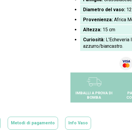
Diametro del vaso:
12
Provenienza:
Africa M
Altezza:
15 cm
Curiosità:
L'Echeveria l
azzurro/biancastro.
IMBALLI A PROVA DI
PA
BOMBA
CO
Metodi di pagamento
Info Vaso