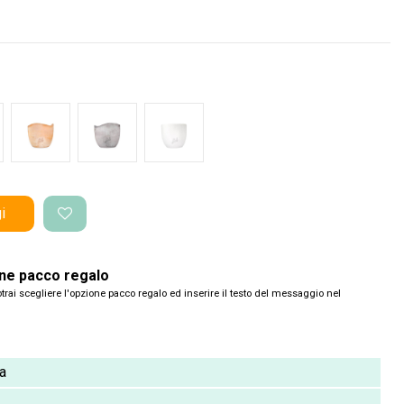
nco Onda
Terracotta onda
Cemento Onda
Bianco Perlato
i
one pacco regalo
trai scegliere l'opzione pacco regalo ed inserire il testo del messaggio nel
na