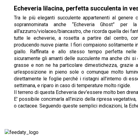
Echeveria lilacina, perfetta succulenta in ve
Tra le più eleganti succulente appartenenti al genere cr
soprannominata anche “Echeveria Ghost” per la 
all'azzurro/violaceo/biancastro, che ricorda quella dei fa
tutte le echeverie, a rosetta a partire dal centro, c
producendo nuove piante. I fiori compaiono solitamente i
giallo. Raffinata e allo stesso tempo perfetta nelle
sicuramente gli amanti delle succulente ma anche chi si
grasse e non ne ha particolare dimestichezza, grazie al
un'esposizione in pieno sole o comunque molto lumin
direttamente le foglie perché i ristagni all'interno di es
settimana, e riparo in caso di temperature molto rigide.
Il terreno di questa Echeveria dev'essere molto ben drenat
E' possibile concimarla all'inizio della ripresa vegetativ
o cactacee. Seguendo queste semplici indicazioni, la Eche