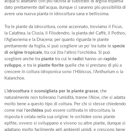
acqua si adattano con più facilità al substrato di argilla espansa
dato prettamente dall'acqua, dunque ci saranno più possibilità di
avere una nuova pianta in idrocoltura sana e bellissima.
Tra le piante da idrocoltura, come accennato, troviamo il Ficus,
la Calathea, la Clusia, il Filodendro, la pianta del Caffè, il Pothos,
l'Aglaonema e la Dracena; per quanto riguarda le piante
prettamente da foglia, si può scegliere un po' tra tutte le
specie
di origine tropicale
, tra cui (tra l'altro) l'orchidea. Si può
scegliere anche tra
piante
tra cui le
radici
hanno un
rapido
sviluppo
, e tra le
piante fiorite
quelle che si prestano di più a
crescere in coltura idroponica sono l'Hibiscus, l'Anthurium o la
Kalanchoe.
L'
idrocoltura
è
sconsigliata per le piante grasse
, che
naturalmente non tollerano l'umidità,
tranne l'Aloe
, che si adatta
molto bene a questo tipo di coltura. Per chi si stesse chiedendo
come mai l'
orchidea
può essere coltivata in idrocoltura, la
risposta è celata nella sua origine: le orchidee sono piante
epifite, ovvero si sviluppano e vivono su altre piante, dunque si
adattano molto facilmente agli ambienti umidi, e crescono bene