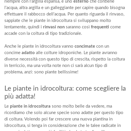
riempire con l'argilla espansa, e uno
esterno
che contiene
l'acqua, altra argilla e un galleggiante per capire quando bisogna
effettuare il rabbocco dell'acqua. Per quanto riguarda il rinvaso,
sappiate che le piante in idrocoltura si sviluppano molto
lentamente, quindi i
rinvasi non
saranno così
frequenti
come
accade con la coltura di tipo tradizionale.
Anche le piante in idrocoltura vanno
concimate
con un
concime
adatto
alle colture idroponiche. Le piante avranno
diverse necessità con questo tipo di crescita, rispetto la coltura
in terriccio, ma una volta note non ci sarà alcun tipo di
problema, anzi: sono piante bellissime!
Le piante in idrocoltura: come scegliere la
più adatta!
Le
piante in idrocoltura
sono molto belle da vedere, ma
ricordiamo che solo alcune specie sono adatte per questo tipo
di coltura. Volendo poi far crescere una nuova piantina in
idrocoltura, si tenga in considerazione che le talee radicate in