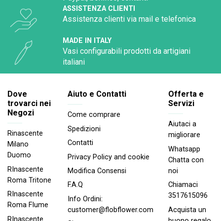
ASSISTENZA CLIENTI
Assistenza clienti via mail e telefonica
MADE IN ITALY
Vasi configurabili prodotti da artigiani
italiani
Dove
Aiuto e Contatti
Offerta e
trovarci nei
Servizi
Negozi
Come comprare
Aiutaci a
Spedizioni
Rinascente
migliorare
Contatti
Milano
Whatsapp
Duomo
Privacy Policy and cookie
Chatta con
RInascente
noi
Modifica Consensi
Roma Tritone
Chiamaci
F.A.Q
RInascente
3517615096
Info Ordini:
Roma FIume
Acquista un
customer@flobflower.com
RInascente
buono regalo