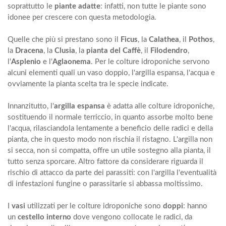
soprattutto le
piante adatte
: infatti, non tutte le piante sono
idonee per crescere con questa metodologia.
Quelle che più si prestano sono il
Ficus
, la
Calathea
, il
Pothos
,
la
Dracena
, la
Clusia
, la
pianta del Caffè
, il
Filodendro
,
l'
Asplenio
e l'
Aglaonema
. Per le colture idroponiche servono
alcuni elementi quali un
vaso doppio
, l'
argilla espansa
, l'
acqua
e
ovviamente la pianta scelta tra le specie indicate.
Innanzitutto, l'
argilla espansa
è adatta alle colture idroponiche,
sostituendo il normale terriccio, in quanto assorbe molto bene
l'acqua, rilasciandola lentamente a beneficio delle radici e della
pianta, che in questo modo non rischia il ristagno. L'argilla non
si secca, non si compatta, offre un utile sostegno alla pianta, il
tutto senza sporcare. Altro fattore da considerare riguarda il
rischio di attacco da parte dei parassiti: con l'argilla l'eventualità
di infestazioni fungine o parassitarie si abbassa moltissimo.
I
vasi
utilizzati per le colture idroponiche sono
doppi
: hanno
un
cestello interno
dove vengono collocate le radici, da