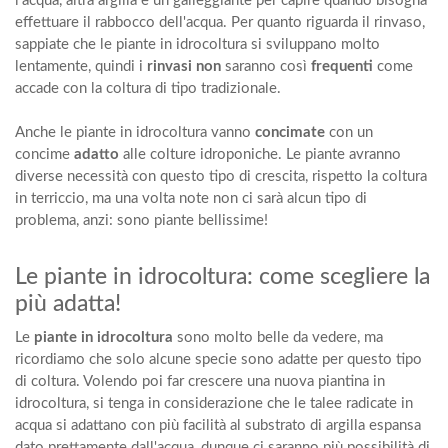
l'acqua, altra argilla e un galleggiante per capire quando bisogna
effettuare il rabbocco dell'acqua. Per quanto riguarda il rinvaso,
sappiate che le piante in idrocoltura si sviluppano molto
lentamente, quindi i
rinvasi non
saranno così
frequenti
come
accade con la coltura di tipo tradizionale.
Anche le piante in idrocoltura vanno
concimate
con un
concime
adatto
alle colture idroponiche. Le piante avranno
diverse necessità con questo tipo di crescita, rispetto la coltura
in terriccio, ma una volta note non ci sarà alcun tipo di
problema, anzi: sono piante bellissime!
Le piante in idrocoltura: come scegliere la
più adatta!
Le
piante in idrocoltura
sono molto belle da vedere, ma
ricordiamo che solo alcune specie sono adatte per questo tipo
di coltura. Volendo poi far crescere una nuova piantina in
idrocoltura, si tenga in considerazione che le talee radicate in
acqua si adattano con più facilità al substrato di argilla espansa
dato prettamente dall'acqua, dunque ci saranno più possibilità di