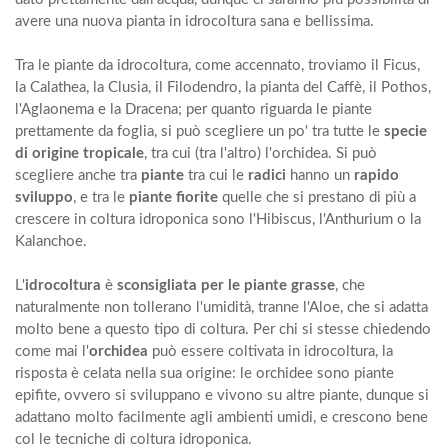
avere una nuova pianta in idrocoltura sana e bellissima.
Tra le piante da idrocoltura, come accennato, troviamo il Ficus,
la Calathea, la Clusia, il Filodendro, la pianta del Caffè, il Pothos,
l'Aglaonema e la Dracena; per quanto riguarda le piante
prettamente da foglia, si può scegliere un po' tra tutte le
specie
di origine tropicale
, tra cui (tra l'altro) l'orchidea. Si può
scegliere anche tra
piante
tra cui le
radici
hanno un
rapido
sviluppo
, e tra le
piante fiorite
quelle che si prestano di più a
crescere in coltura idroponica sono l'Hibiscus, l'Anthurium o la
Kalanchoe.
L'
idrocoltura
è
sconsigliata per le piante grasse
, che
naturalmente non tollerano l'umidità,
tranne l'Aloe
, che si adatta
molto bene a questo tipo di coltura. Per chi si stesse chiedendo
come mai l'
orchidea
può essere coltivata in idrocoltura, la
risposta è celata nella sua origine: le orchidee sono piante
epifite, ovvero si sviluppano e vivono su altre piante, dunque si
adattano molto facilmente agli ambienti umidi, e crescono bene
col le tecniche di coltura idroponica.