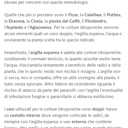
idonee per crescere con questa metodologia.
Quelle che più si prestano sono il
Ficus
, la
Calathea
, il
Pothos
,
la
Dracena
, la
Clusia
, la
pianta del Caffè
, il
Filodendro
,
l'
Asplenio
e l'
Aglaonema
. Per le colture idroponiche servono
alcuni elementi quali un
vaso doppio
, l'
argilla espansa
, l'
acqua
e
ovviamente la pianta scelta tra le specie indicate.
Innanzitutto, l'
argilla espansa
è adatta alle colture idroponiche,
sostituendo il normale terriccio, in quanto assorbe molto bene
l'acqua, rilasciandola lentamente a beneficio delle radici e della
pianta, che in questo modo non rischia il ristagno. L'argilla non
si secca, non si compatta, offre un utile sostegno alla pianta, il
tutto senza sporcare. Altro fattore da considerare riguarda il
rischio di attacco da parte dei parassiti: con l'argilla l'eventualità
di infestazioni fungine o parassitarie si abbassa moltissimo.
I
vasi
utilizzati per le colture idroponiche sono
doppi
: hanno
un
cestello interno
dove vengono collocate le radici, da
riempire con l'argilla espansa, e uno
esterno
che contiene