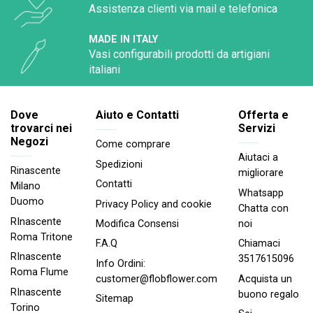
Assistenza clienti via mail e telefonica
MADE IN ITALY
Vasi configurabili prodotti da artigiani
italiani
Dove
Aiuto e Contatti
Offerta e
trovarci nei
Servizi
Negozi
Come comprare
Aiutaci a
Spedizioni
Rinascente
migliorare
Contatti
Milano
Whatsapp
Duomo
Privacy Policy and cookie
Chatta con
RInascente
noi
Modifica Consensi
Roma Tritone
Chiamaci
F.A.Q
RInascente
3517615096
Info Ordini:
Roma FIume
Acquista un
customer@flobflower.com
RInascente
buono regalo
Sitemap
Torino