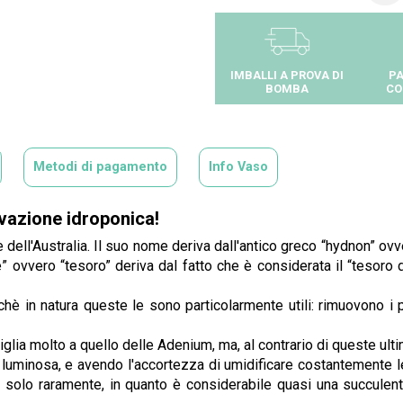
IMBALLI A PROVA DI
PA
BOMBA
CO
Metodi di pagamento
Info Vaso
ivazione idroponica!
dell'Australia. Il suo nome deriva dall'antico greco “hydnon” ovver
” ovvero “tesoro” deriva dal fatto che è considerata il “tesoro
è in natura queste le sono particolarmente utili: rimuovono i p
lia molto a quello delle Adenium, ma, al contrario di queste ultime
 luminosa, e avendo l'accortezza di umidificare costantemente le
 solo raramente, in quanto è considerabile quasi una succulenta