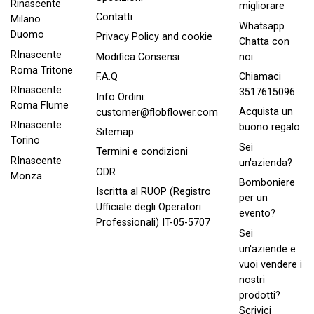
Rinascente
migliorare
Contatti
Milano
Whatsapp
Duomo
Privacy Policy and cookie
Chatta con
RInascente
noi
Modifica Consensi
Roma Tritone
Chiamaci
F.A.Q
RInascente
3517615096
Info Ordini:
Roma FIume
Acquista un
customer@flobflower.com
RInascente
buono regalo
Sitemap
Torino
Sei
Termini e condizioni
RInascente
un'azienda?
ODR
Monza
Bomboniere
Iscritta al RUOP (Registro
per un
Ufficiale degli Operatori
evento?
Professionali) IT-05-5707
Sei
un'aziende e
vuoi vendere i
nostri
prodotti?
Scrivici