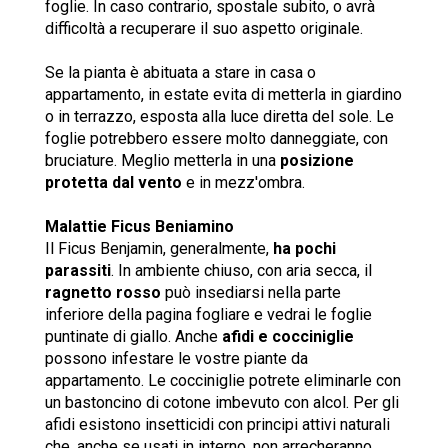
foglie. In caso contrario, spostale subito, o avrà
difficoltà a recuperare il suo aspetto originale.
Se la pianta è abituata a stare in casa o
appartamento, in estate evita di metterla in giardino
o in terrazzo, esposta alla luce diretta del sole. Le
foglie potrebbero essere molto danneggiate, con
bruciature. Meglio metterla in una
posizione
protetta dal vento
e in mezz'ombra.
Malattie Ficus Beniamino
Il Ficus Benjamin, generalmente,
ha pochi
parassiti
. In ambiente chiuso, con aria secca, il
ragnetto rosso
può insediarsi nella parte
inferiore della pagina fogliare e vedrai le foglie
puntinate di giallo. Anche
afidi e cocciniglie
possono infestare le vostre piante da
appartamento. Le cocciniglie potrete eliminarle con
un bastoncino di cotone imbevuto con alcol. Per gli
afidi esistono insetticidi con principi attivi naturali
che, anche se usati in interno, non arrecheranno