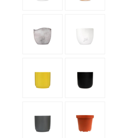
Cemento Onda
Bianco Perlato
Giallo
Nero
Antracite
Vaso di produzione