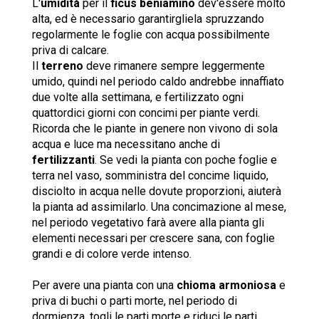
L'
umidità
per il
ficus beniamino
dev'essere molto
alta, ed è necessario garantirgliela spruzzando
regolarmente le foglie con acqua possibilmente
priva di calcare.
Il
terreno
deve rimanere sempre leggermente
umido, quindi nel periodo caldo andrebbe innaffiato
due volte alla settimana, e fertilizzato ogni
quattordici giorni con concimi per piante verdi.
Ricorda che le piante in genere non vivono di sola
acqua e luce ma necessitano anche di
fertilizzanti
. Se vedi la pianta con poche foglie e
terra nel vaso, somministra del concime liquido,
disciolto in acqua nelle dovute proporzioni, aiuterà
la pianta ad assimilarlo. Una concimazione al mese,
nel periodo vegetativo farà avere alla pianta gli
elementi necessari per crescere sana, con foglie
grandi e di colore verde intenso.
Per avere una pianta con una
chioma armoniosa
e
priva di buchi o parti morte, nel periodo di
dormienza, togli le parti morte e riduci le parti