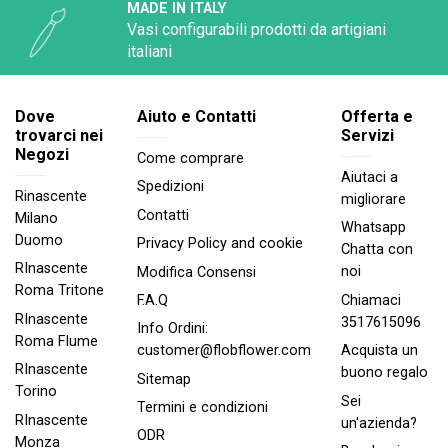
MADE IN ITALY
Vasi configurabili prodotti da artigiani
italiani
Dove
Aiuto e Contatti
Offerta e
trovarci nei
Servizi
Negozi
Come comprare
Aiutaci a
Spedizioni
Rinascente
migliorare
Contatti
Milano
Whatsapp
Duomo
Privacy Policy and cookie
Chatta con
RInascente
noi
Modifica Consensi
Roma Tritone
Chiamaci
F.A.Q
RInascente
3517615096
Info Ordini:
Roma FIume
Acquista un
customer@flobflower.com
RInascente
buono regalo
Sitemap
Torino
Sei
Termini e condizioni
RInascente
un'azienda?
ODR
Monza