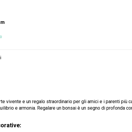
cm
SO
i
e vivente e un regalo straordinario per gli amici e i parenti più c
librio e armonia. Regalare un bonsai è un segno di profonda consi
orative: