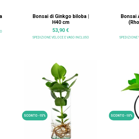
a
Bonsai di Ginkgo biloba |
Bonsai 
H40 cm
(Rh
53,90 €
SO
SPEDIZIONE VELOCE
E VASO INCLUSO
SPEDIZIONE
SCONTO -15%
SCONTO -10%