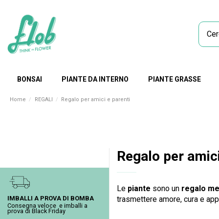
BONSAI
PIANTE DA INTERNO
PIANTE GRASSE
Home
REGALI
Regalo per amici e parenti
Regalo per amici
Le
piante
sono un
regalo mer
IMBALLI A PROVA DI BOMBA
trasmettere amore, cura e ap
Consegna veloce e imballi a
prova di Black Friday