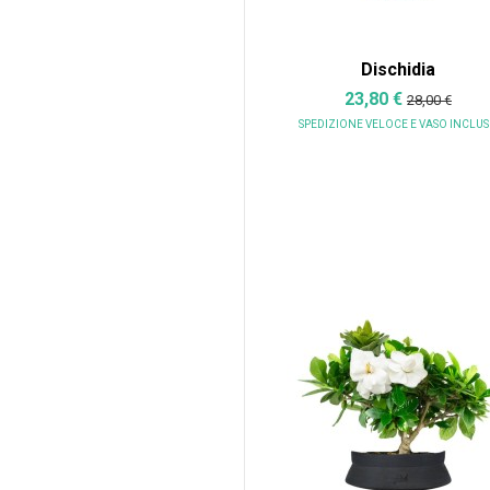
Dischidia
23,80 €
28,00 €
SPEDIZIONE VELOCE
E VASO INCLU