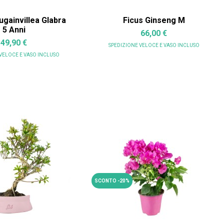
ugainvillea Glabra
Ficus Ginseng M
5 Anni
66,00 €
49,90 €
SPEDIZIONE VELOCE
E VASO INCLUSO
 VELOCE
E VASO INCLUSO
SCONTO -20%