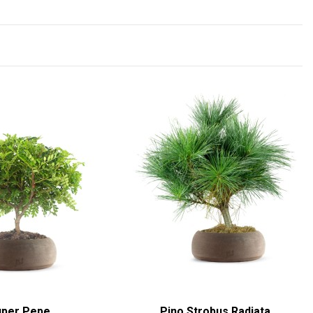
uper Pepe
Pino Strobus Radiata