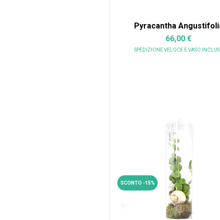
Pyracantha Angustifoli
66,00 €
SPEDIZIONE VELOCE
E VASO INCLU
SCONTO -15%