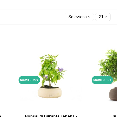
Seleziona
21
SCONTO -20%
SCONTO -15%
a
Bonsai di Duranta repens -
S