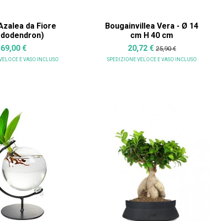
Azalea da Fiore
Bougainvillea Vera - Ø 14
ododendron)
cm H 40 cm
69,00 €
20,72 €
25,90 €
 VELOCE
E VASO INCLUSO
SPEDIZIONE VELOCE
E VASO INCLUSO