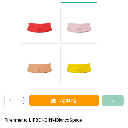
Rosso intenso
Rosa pastello
Salmone
Giallo pantone
Aggiungi
Riferimento
LIFBONGINMBiancoSpace