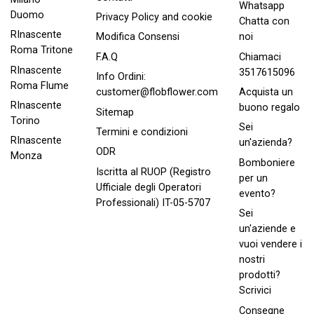
Whatsapp
Duomo
Privacy Policy and cookie
Chatta con
RInascente
noi
Modifica Consensi
Roma Tritone
Chiamaci
F.A.Q
RInascente
3517615096
Info Ordini:
Roma FIume
Acquista un
customer@flobflower.com
RInascente
buono regalo
Sitemap
Torino
Sei
Termini e condizioni
RInascente
un'azienda?
ODR
Monza
Bomboniere
Iscritta al RUOP (Registro
per un
Ufficiale degli Operatori
evento?
Professionali) IT-05-5707
Sei
un'aziende e
vuoi vendere i
nostri
prodotti?
Scrivici
Consegne