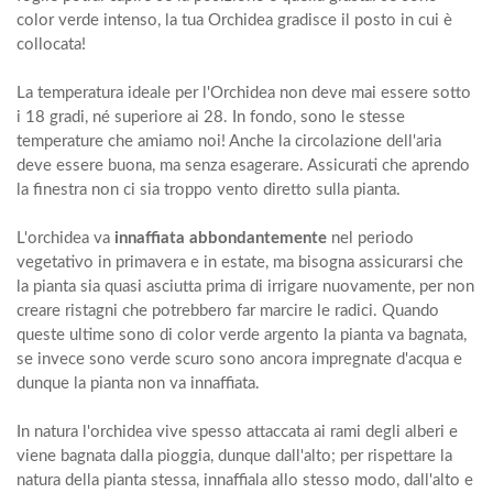
color verde intenso, la tua Orchidea gradisce il posto in cui è
collocata!
La temperatura ideale per l'Orchidea non deve mai essere sotto
i 18 gradi, né superiore ai 28. In fondo, sono le stesse
temperature che amiamo noi! Anche la circolazione dell'aria
deve essere buona, ma senza esagerare. Assicurati che aprendo
la finestra non ci sia troppo vento diretto sulla pianta.
L'orchidea va
innaffiata abbondantemente
nel periodo
vegetativo in primavera e in estate, ma bisogna assicurarsi che
la pianta sia quasi asciutta prima di irrigare nuovamente, per non
creare ristagni che potrebbero far marcire le radici. Quando
queste ultime sono di color verde argento la pianta va bagnata,
se invece sono verde scuro sono ancora impregnate d'acqua e
dunque la pianta non va innaffiata.
In natura l'orchidea vive spesso attaccata ai rami degli alberi e
viene bagnata dalla pioggia, dunque dall'alto; per rispettare la
natura della pianta stessa, innaffiala allo stesso modo, dall'alto e