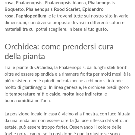
rosa
,
Phalaenopsis
,
Phalaenopsis bianca
,
Phalaenopsis
Boquetto
,
Phalaenopsis Rood Scarlet
,
Epidendro
rosa
,
Paphiopedilum
, e le troverai tutte sul nostro sito in varie
dimensioni, con diverse proposte di vasi in differenti colori e
materiali tra cui potrai scegliere, in base al tuo gusto.
Orchidea: come prendersi cura
della pianta
Tra le piante di Orchidea, la
Phalaenopsis
, dai lunghi steli fioriti,
oltre ad essere splendida e a rimanere fiorita per molti mesi, è la
più resistente ed è quindi indicata anche a chi non si intende
molto di giardinaggio. In linea generale, le orchidee prediligono
le
temperature miti
e
calde
,
molta luce indiretta
, e
buona
umidità
nell'aria.
La posizione ideale in casa è vicino alla finestra, con luce filtrata
da una tenda per non essere diretta (la luce riflessa dal vetro, in
estate, può essere troppo forte). Osservando il colore delle
foglie potrai capire se la posizione è quella giusta: se sono