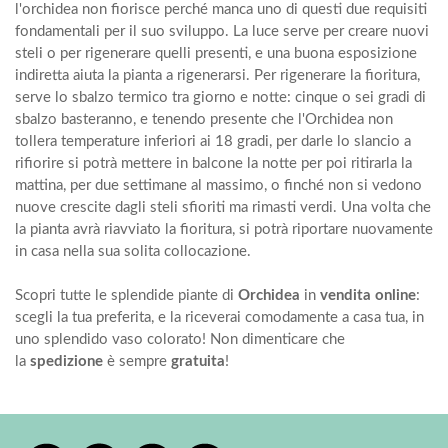
l'orchidea non fiorisce perché manca uno di questi due requisiti
fondamentali per il suo sviluppo. La luce serve per creare nuovi
steli o per rigenerare quelli presenti, e una buona esposizione
indiretta aiuta la pianta a rigenerarsi. Per rigenerare la fioritura,
serve lo sbalzo termico tra giorno e notte: cinque o sei gradi di
sbalzo basteranno, e tenendo presente che l'Orchidea non
tollera temperature inferiori ai 18 gradi, per darle lo slancio a
rifiorire si potrà mettere in balcone la notte per poi ritirarla la
mattina, per due settimane al massimo, o finché non si vedono
nuove crescite dagli steli sfioriti ma rimasti verdi. Una volta che
la pianta avrà riavviato la fioritura, si potrà riportare nuovamente
in casa nella sua solita collocazione.
Scopri tutte le splendide piante di
Orchidea
in
vendita online
:
scegli la tua preferita, e la riceverai comodamente a casa tua, in
uno splendido vaso colorato! Non dimenticare che
la
spedizione
è sempre
gratuita
!