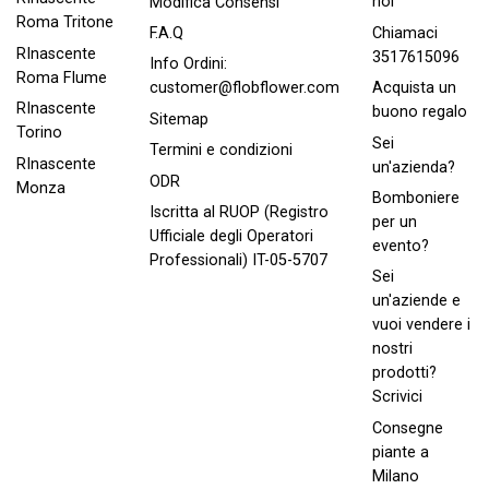
noi
Modifica Consensi
Roma Tritone
Chiamaci
F.A.Q
RInascente
3517615096
Info Ordini:
Roma FIume
Acquista un
customer@flobflower.com
RInascente
buono regalo
Sitemap
Torino
Sei
Termini e condizioni
RInascente
un'azienda?
ODR
Monza
Bomboniere
Iscritta al RUOP (Registro
per un
Ufficiale degli Operatori
evento?
Professionali) IT-05-5707
Sei
un'aziende e
vuoi vendere i
nostri
prodotti?
Scrivici
Consegne
piante a
Milano