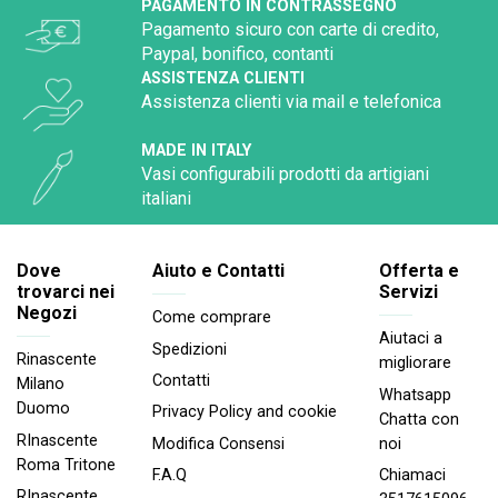
PAGAMENTO IN CONTRASSEGNO
Pagamento sicuro con carte di credito,
Paypal, bonifico, contanti
ASSISTENZA CLIENTI
Assistenza clienti via mail e telefonica
MADE IN ITALY
Vasi configurabili prodotti da artigiani
italiani
Dove
Aiuto e Contatti
Offerta e
trovarci nei
Servizi
Negozi
Come comprare
Aiutaci a
Spedizioni
Rinascente
migliorare
Contatti
Milano
Whatsapp
Duomo
Privacy Policy and cookie
Chatta con
RInascente
noi
Modifica Consensi
Roma Tritone
Chiamaci
F.A.Q
RInascente