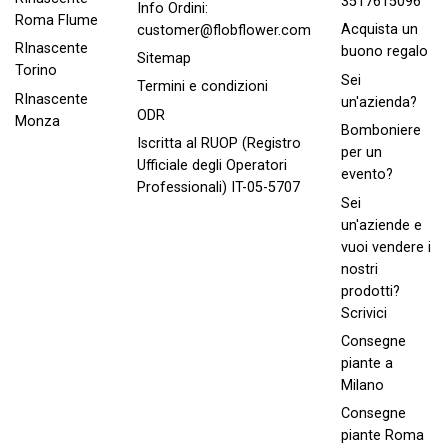
3517615096
Info Ordini:
Roma FIume
Acquista un
customer@flobflower.com
RInascente
buono regalo
Sitemap
Torino
Sei
Termini e condizioni
RInascente
un'azienda?
ODR
Monza
Bomboniere
Iscritta al RUOP (Registro
per un
Ufficiale degli Operatori
evento?
Professionali) IT-05-5707
Sei
un'aziende e
vuoi vendere i
nostri
prodotti?
Scrivici
Consegne
piante a
Milano
Consegne
piante Roma