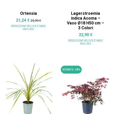
Ortensia
Lagerstroemia
indica Acoma –
21,24 €
25,90 €
Vaso Ø18 H50 cm –
SPEDIZIONE VELOCE
E VASO
3 Colori
INCLUSO
22,90 €
SPEDIZIONE VELOCE
E VASO
INCLUSO
SCONTO -18%