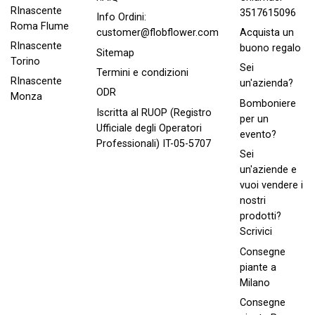
RInascente
3517615096
Info Ordini:
Roma FIume
Acquista un
customer@flobflower.com
RInascente
buono regalo
Sitemap
Torino
Sei
Termini e condizioni
RInascente
un'azienda?
ODR
Monza
Bomboniere
Iscritta al RUOP (Registro
per un
Ufficiale degli Operatori
evento?
Professionali) IT-05-5707
Sei
un'aziende e
vuoi vendere i
nostri
prodotti?
Scrivici
Consegne
piante a
Milano
Consegne