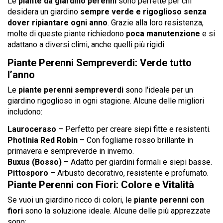
Le
piante da giardino perenni
sono perfette per chi
desidera un giardino
sempre verde e rigoglioso senza
dover ripiantare ogni anno
. Grazie alla loro resistenza,
molte di queste piante richiedono
poca manutenzione
e si
adattano a diversi climi, anche quelli più rigidi.
Piante Perenni Sempreverdi: Verde tutto
l’anno
Le
piante perenni sempreverdi
sono l'ideale per un
giardino rigoglioso in ogni stagione. Alcune delle migliori
includono:
Lauroceraso
– Perfetto per creare siepi fitte e resistenti.
Photinia Red Robin
– Con fogliame rosso brillante in
primavera e sempreverde in inverno.
Buxus (Bosso)
– Adatto per giardini formali e siepi basse.
Pittosporo
– Arbusto decorativo, resistente e profumato.
Piante Perenni con Fiori: Colore e Vitalità
Se vuoi un giardino ricco di colori, le
piante perenni con
fiori
sono la soluzione ideale. Alcune delle più apprezzate
sono: