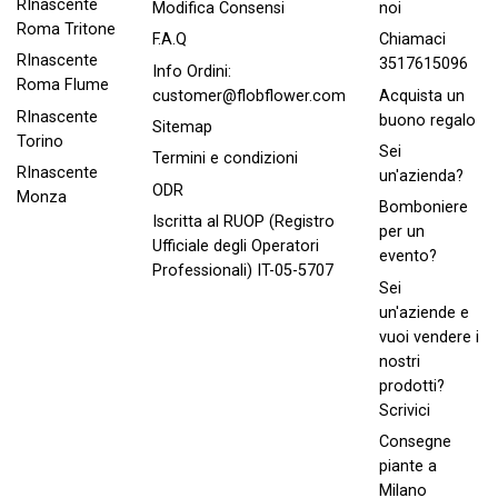
RInascente
noi
Modifica Consensi
Roma Tritone
Chiamaci
F.A.Q
RInascente
3517615096
Info Ordini:
Roma FIume
Acquista un
customer@flobflower.com
RInascente
buono regalo
Sitemap
Torino
Sei
Termini e condizioni
RInascente
un'azienda?
ODR
Monza
Bomboniere
Iscritta al RUOP (Registro
per un
Ufficiale degli Operatori
evento?
Professionali) IT-05-5707
Sei
un'aziende e
vuoi vendere i
nostri
prodotti?
Scrivici
Consegne
piante a
Milano