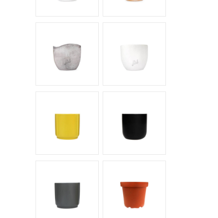
Cemento Onda
Bianco Perlato
Giallo
Nero
Antracite
Vaso di produzione