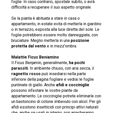
foglie. In caso contrario, spostale subito, o avrà
difficoltà a recuperare il suo aspetto originale.
Se la pianta è abituata a stare in casa o
appartamento, in estate evita di metterla in giardino
o in terrazzo, esposta alla luce diretta del sole. Le
foglie potrebbero essere molto danneggiate, con
bruciature. Meglio metterla in una
posizione
protetta dal vento
e in mezz'ombra.
Malattie Ficus Beniamino
Il Ficus Benjamin, generalmente,
ha pochi
parassiti
. In ambiente chiuso, con aria secca, il
ragnetto rosso
può insediarsi nella parte
inferiore della pagina fogliare e vedrai le foglie
puntinate di giallo. Anche
afidi e cocciniglie
possono infestare le vostre piante da
appartamento. Le cocciniglie potrete eliminarle con
un bastoncino di cotone imbevuto con alcol. Per gli
afidi esistono insetticidi con principi attivi naturali
che, anche se usati in interno, non arrecheranno