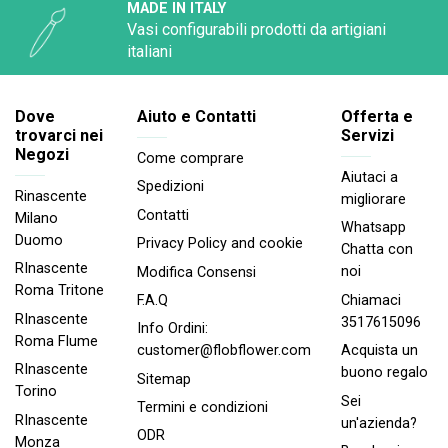
MADE IN ITALY
Vasi configurabili prodotti da artigiani
italiani
Dove
Aiuto e Contatti
Offerta e
trovarci nei
Servizi
Negozi
Come comprare
Aiutaci a
Spedizioni
Rinascente
migliorare
Contatti
Milano
Whatsapp
Duomo
Privacy Policy and cookie
Chatta con
RInascente
noi
Modifica Consensi
Roma Tritone
Chiamaci
F.A.Q
RInascente
3517615096
Info Ordini:
Roma FIume
Acquista un
customer@flobflower.com
RInascente
buono regalo
Sitemap
Torino
Sei
Termini e condizioni
RInascente
un'azienda?
ODR
Monza