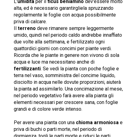
L'
umidità
per il
ficus beniamino
dev'essere molto
alta, ed è necessario garantirgliela spruzzando
regolarmente le foglie con acqua possibilmente
priva di calcare.
Il
terreno
deve rimanere sempre leggermente
umido, quindi nel periodo caldo andrebbe innaffiato
due volte alla settimana, e fertilizzato ogni
quattordici giorni con concimi per piante verdi.
Ricorda che le piante in genere non vivono di sola
acqua e luce ma necessitano anche di
fertilizzanti
. Se vedi la pianta con poche foglie e
terra nel vaso, somministra del concime liquido,
disciolto in acqua nelle dovute proporzioni, aiuterà
la pianta ad assimilarlo. Una concimazione al mese,
nel periodo vegetativo farà avere alla pianta gli
elementi necessari per crescere sana, con foglie
grandi e di colore verde intenso.
Per avere una pianta con una
chioma armoniosa
e
priva di buchi o parti morte, nel periodo di
dormienza, togli le parti morte e riduci le parti