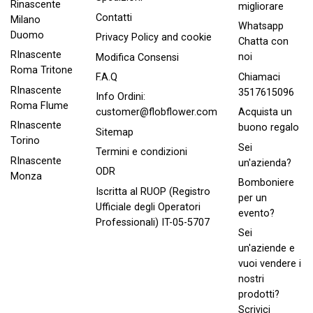
Rinascente
migliorare
Contatti
Milano
Whatsapp
Duomo
Privacy Policy and cookie
Chatta con
RInascente
noi
Modifica Consensi
Roma Tritone
Chiamaci
F.A.Q
RInascente
3517615096
Info Ordini:
Roma FIume
Acquista un
customer@flobflower.com
RInascente
buono regalo
Sitemap
Torino
Sei
Termini e condizioni
RInascente
un'azienda?
ODR
Monza
Bomboniere
Iscritta al RUOP (Registro
per un
Ufficiale degli Operatori
evento?
Professionali) IT-05-5707
Sei
un'aziende e
vuoi vendere i
nostri
prodotti?
Scrivici