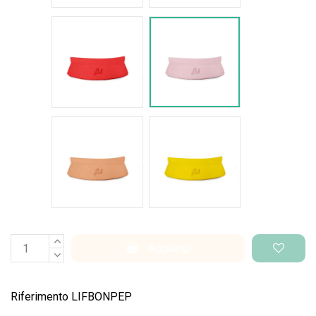
Rosso intenso
Rosa pastello
Salmone
Giallo pantone
Aggiungi
Riferimento
LIFBONPEP