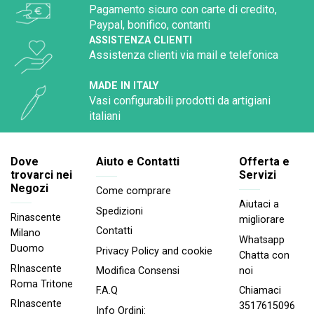
Pagamento sicuro con carte di credito,
Paypal, bonifico, contanti
ASSISTENZA CLIENTI
Assistenza clienti via mail e telefonica
MADE IN ITALY
Vasi configurabili prodotti da artigiani
italiani
Dove
Aiuto e Contatti
Offerta e
trovarci nei
Servizi
Negozi
Come comprare
Aiutaci a
Spedizioni
Rinascente
migliorare
Contatti
Milano
Whatsapp
Duomo
Privacy Policy and cookie
Chatta con
RInascente
noi
Modifica Consensi
Roma Tritone
Chiamaci
F.A.Q
RInascente
3517615096
Info Ordini: