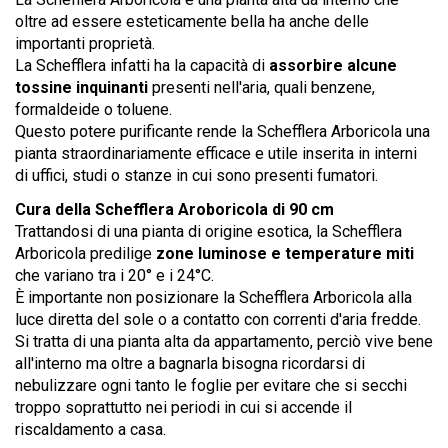
oltre ad essere esteticamente bella ha anche delle
importanti proprietà.
La Schefflera infatti ha la capacità di
assorbire alcune
tossine inquinanti
presenti nell'aria, quali benzene,
formaldeide o toluene.
Questo potere purificante rende la Schefflera Arboricola una
pianta straordinariamente efficace e utile inserita in interni
di uffici, studi o stanze in cui sono presenti fumatori.
Cura della Schefflera Aroboricola di 90 cm
Trattandosi di una pianta di origine esotica, la Schefflera
Arboricola predilige
zone luminose e temperature miti
che variano tra i 20° e i 24°C.
È importante non posizionare la Schefflera Arboricola alla
luce diretta del sole o a contatto con correnti d'aria fredde.
Si tratta di una pianta alta da appartamento, perciò vive bene
all'interno ma oltre a bagnarla bisogna ricordarsi di
nebulizzare ogni tanto le foglie per evitare che si secchi
troppo soprattutto nei periodi in cui si accende il
riscaldamento a casa.