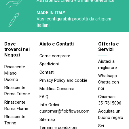
Assistenza clienti via mail e telefonica
MADE IN ITALY
Vasi configurabili prodotti da artigiani
italiani
Dove
Aiuto e Contatti
Offerta e
trovarci nei
Servizi
Negozi
Come comprare
Aiutaci a
Spedizioni
Rinascente
migliorare
Contatti
Milano
Whatsapp
Duomo
Privacy Policy and cookie
Chatta con
RInascente
noi
Modifica Consensi
Roma Tritone
Chiamaci
F.A.Q
RInascente
3517615096
Info Ordini:
Roma FIume
Acquista un
customer@flobflower.com
RInascente
buono regalo
Sitemap
Torino
Sei
Termini e condizioni