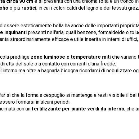
lta circa 90 cm
e si presenta con una chioma folta e un tronco in
boho
o più
rustici
, in cui i colori caldi del legno e dei tessuti gr
 ad essere esteticamente bella ha anche delle importanti proprietà
e inquinanti
presenti nell'aria, quali benzene, formaldeide o tolu
ta straordinariamente efficace e utile inserita in interni di uffici
icola predilige
zone luminose e temperature miti
che variano t
diretta del sole o a contatto con correnti d'aria fredde.
ll'interno ma oltre a bagnarla bisogna ricordarsi di nebulizzare og
far sì che la forma a cespuglio si mantenga e resti visibile il bel
vessero formarsi in alcuni periodi.
oncimata con un
fertilizzante per piante verdi da interno
, che 