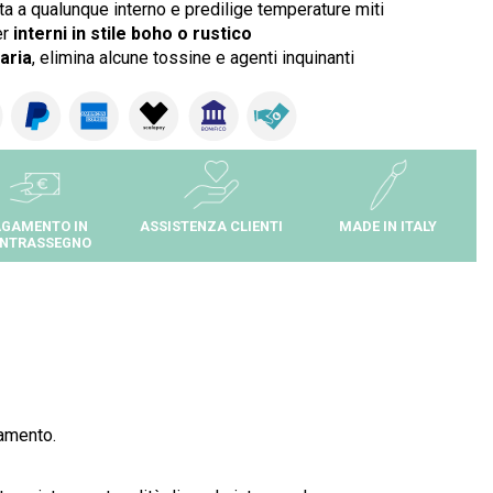
tta a qualunque interno e predilige temperature miti
er
interni in stile boho o rustico
'aria
, elimina alcune tossine e agenti inquinanti
GAMENTO IN
ASSISTENZA CLIENTI
MADE IN ITALY
NTRASSEGNO
tamento.