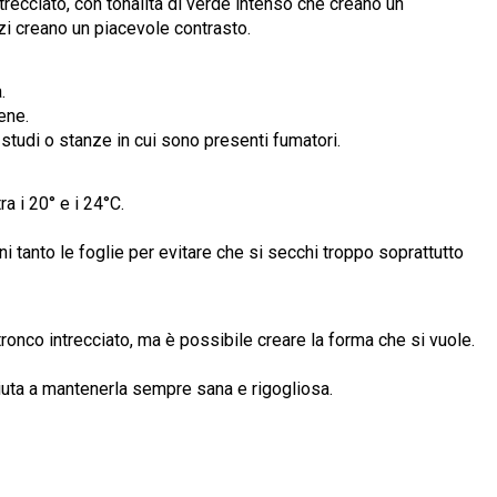
trecciato, con tonalità di verde intenso che creano un
ezzi creano un piacevole contrasto.
.
ene.
, studi o stanze in cui sono presenti fumatori.
ra i 20° e i 24°C.
ni tanto le foglie per evitare che si secchi troppo soprattutto
 tronco intrecciato, ma è possibile creare la forma che si vuole.
aiuta a mantenerla sempre sana e rigogliosa.