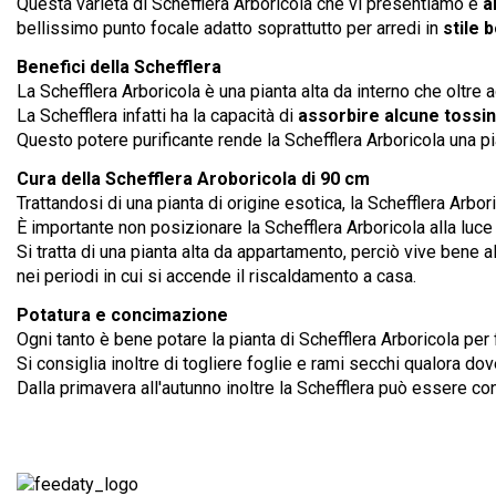
Questa varietà di Schefflera Arboricola che vi presentiamo è
a
bellissimo punto focale adatto soprattutto per arredi in
stile 
Benefici della Schefflera
La Schefflera Arboricola è una pianta alta da interno che oltre
La Schefflera infatti ha la capacità di
assorbire alcune tossin
Questo potere purificante rende la Schefflera Arboricola una pian
Cura della Schefflera Aroboricola di 90 cm
Trattandosi di una pianta di origine esotica, la Schefflera Arbor
È importante non posizionare la Schefflera Arboricola alla luce 
Si tratta di una pianta alta da appartamento, perciò vive bene a
nei periodi in cui si accende il riscaldamento a casa.
Potatura e concimazione
Ogni tanto è bene potare la pianta di Schefflera Arboricola per 
Si consiglia inoltre di togliere foglie e rami secchi qualora do
Dalla primavera all'autunno inoltre la Schefflera può essere c