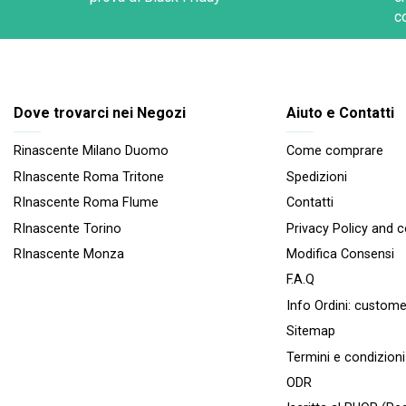
c
Dove trovarci nei Negozi
Aiuto e Contatti
Rinascente Milano Duomo
Come comprare
RInascente Roma Tritone
Spedizioni
RInascente Roma FIume
Contatti
RInascente Torino
Privacy Policy and 
RInascente Monza
Modifica Consensi
F.A.Q
Info Ordini:
custome
Sitemap
Termini e condizioni
ODR