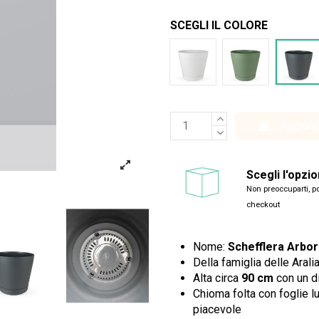
SCEGLI IL COLORE
Bianco Tera
Verde Tera
Antr
Aggiung
Scegli l'opzi
Non preoccuparti, po
checkout
Nome:
Schefflera Arbor
Della famiglia delle Arali
Alta circa
90 cm
con un d
Chioma folta con foglie l
piacevole