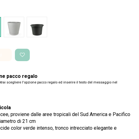
acite Tera
Grigio Tera
Vaso Standard
i
one pacco regalo
trai scegliere l'opzione pacco regalo ed inserire il testo del messaggio nel
icola
acee, proviene dalle aree tropicali del Sud America e Pacifico
iametro di 21 cm
ucide color verde intenso, tronco intrecciato elegante e