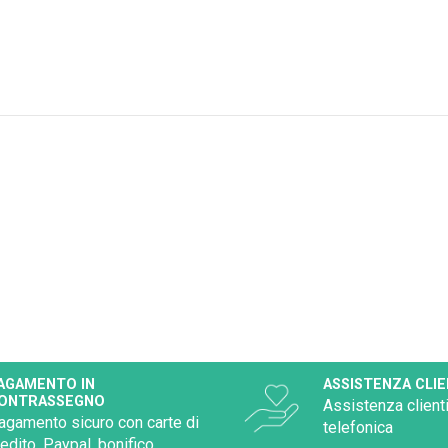
AGAMENTO IN
ASSISTENZA CLIE
ONTRASSEGNO
Assistenza clienti
agamento sicuro con carte di
telefonica
redito, Paypal, bonifico,