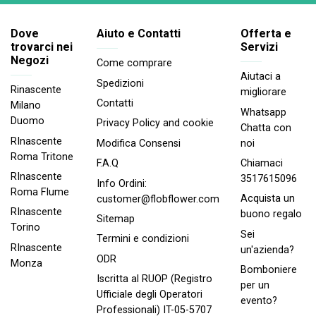
Dove
Aiuto e Contatti
Offerta e
trovarci nei
Servizi
Negozi
Come comprare
Aiutaci a
Spedizioni
Rinascente
migliorare
Contatti
Milano
Whatsapp
Duomo
Privacy Policy and cookie
Chatta con
RInascente
noi
Modifica Consensi
Roma Tritone
Chiamaci
F.A.Q
RInascente
3517615096
Info Ordini:
Roma FIume
Acquista un
customer@flobflower.com
RInascente
buono regalo
Sitemap
Torino
Sei
Termini e condizioni
RInascente
un'azienda?
ODR
Monza
Bomboniere
Iscritta al RUOP (Registro
per un
Ufficiale degli Operatori
evento?
Professionali) IT-05-5707