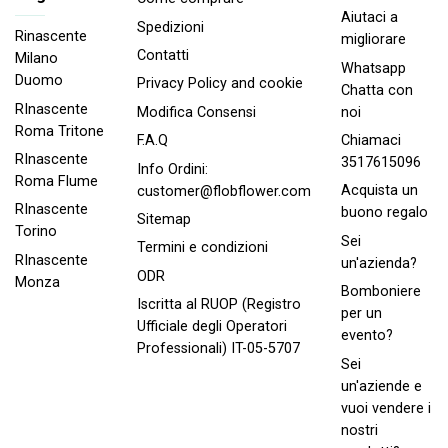
Aiutaci a
Spedizioni
Rinascente
migliorare
Contatti
Milano
Whatsapp
Duomo
Privacy Policy and cookie
Chatta con
RInascente
noi
Modifica Consensi
Roma Tritone
Chiamaci
F.A.Q
RInascente
3517615096
Info Ordini:
Roma FIume
Acquista un
customer@flobflower.com
RInascente
buono regalo
Sitemap
Torino
Sei
Termini e condizioni
RInascente
un'azienda?
ODR
Monza
Bomboniere
Iscritta al RUOP (Registro
per un
Ufficiale degli Operatori
evento?
Professionali) IT-05-5707
Sei
un'aziende e
vuoi vendere i
nostri