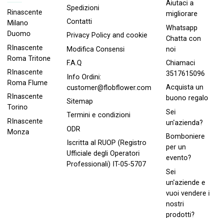
Aiutaci a
Spedizioni
Rinascente
migliorare
Contatti
Milano
Whatsapp
Duomo
Privacy Policy and cookie
Chatta con
RInascente
noi
Modifica Consensi
Roma Tritone
Chiamaci
F.A.Q
RInascente
3517615096
Info Ordini:
Roma FIume
Acquista un
customer@flobflower.com
RInascente
buono regalo
Sitemap
Torino
Sei
Termini e condizioni
RInascente
un'azienda?
ODR
Monza
Bomboniere
Iscritta al RUOP (Registro
per un
Ufficiale degli Operatori
evento?
Professionali) IT-05-5707
Sei
un'aziende e
vuoi vendere i
nostri
prodotti?