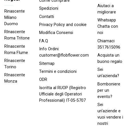
Come comprare
Aiutaci a
Spedizioni
Rinascente
migliorare
Contatti
Milano
Whatsapp
Duomo
Privacy Policy and cookie
Chatta con
RInascente
noi
Modifica Consensi
Roma Tritone
Chiamaci
F.A.Q
RInascente
3517615096
Info Ordini:
Roma FIume
Acquista un
customer@flobflower.com
RInascente
buono regalo
Sitemap
Torino
Sei
Termini e condizioni
RInascente
un'azienda?
ODR
Monza
Bomboniere
Iscritta al RUOP (Registro
per un
Ufficiale degli Operatori
evento?
Professionali) IT-05-5707
Sei
un'aziende e
vuoi vendere i
nostri