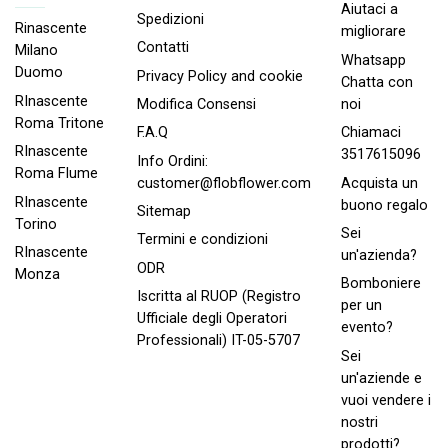
Aiutaci a
Spedizioni
Rinascente
migliorare
Contatti
Milano
Whatsapp
Duomo
Privacy Policy and cookie
Chatta con
RInascente
noi
Modifica Consensi
Roma Tritone
Chiamaci
F.A.Q
RInascente
3517615096
Info Ordini:
Roma FIume
Acquista un
customer@flobflower.com
RInascente
buono regalo
Sitemap
Torino
Sei
Termini e condizioni
RInascente
un'azienda?
ODR
Monza
Bomboniere
Iscritta al RUOP (Registro
per un
Ufficiale degli Operatori
evento?
Professionali) IT-05-5707
Sei
un'aziende e
vuoi vendere i
nostri
prodotti?