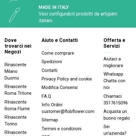
MADE IN ITALY
Vasi configurabili prodotti da artigiani
italiani
Dove
Aiuto e Contatti
Offerta e
trovarci nei
Servizi
Negozi
Come comprare
Aiutaci a
Spedizioni
Rinascente
migliorare
Contatti
Milano
Whatsapp
Duomo
Privacy Policy and cookie
Chatta con
RInascente
noi
Modifica Consensi
Roma Tritone
Chiamaci
F.A.Q
RInascente
3517615096
Info Ordini:
Roma FIume
Acquista un
customer@flobflower.com
RInascente
buono regalo
Sitemap
Torino
Sei
Termini e condizioni
RInascente
un'azienda?