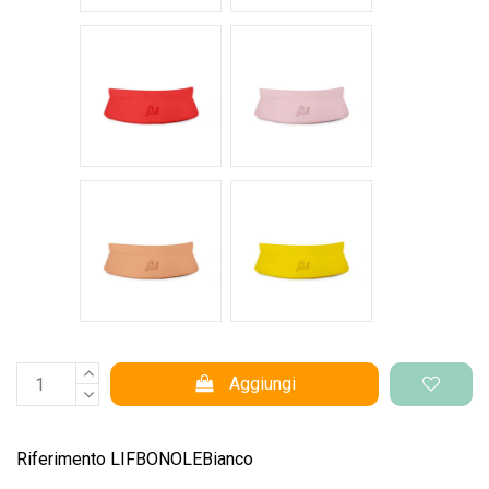
Rosso intenso
Rosa pastello
Salmone
Giallo pantone
Aggiungi
Riferimento
LIFBONOLEBianco