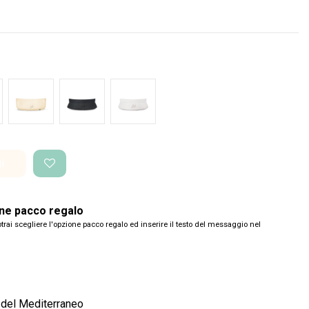
de Glossy
Bianco Glossy
Nero Space
Bianco Space
i
one pacco regalo
trai scegliere l'opzione pacco regalo ed inserire il testo del messaggio nel
 del Mediterraneo