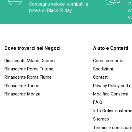
Consegna veloce e imballi a
P
prova di Black Friday
c
c
Dove trovarci nei Negozi
Aiuto e Contatti
Rinascente Milano Duomo
Come comprare
RInascente Roma Tritone
Spedizioni
RInascente Roma FIume
Contatti
RInascente Torino
Privacy Policy and 
RInascente Monza
Modifica Consensi
F.A.Q
Info Ordini:
custome
Sitemap
Termini e condizioni