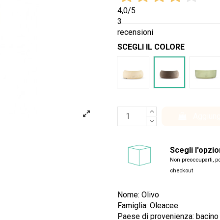
4,0
/5
3
recensioni
SCEGLI IL COLORE
Bianco
Marrone
Ver
Aggiung
Scegli l'opzi
Non preoccuparti, po
checkout
Nome: Olivo
Famiglia: Oleacee
Paese di provenienza: bacino