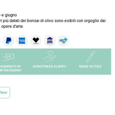
o e giugno
ri più datati dei bonsai di olivo sono esibiti con orgoglio dai
 opere d'arte.
GAMENTO IN
ASSISTENZA CLIENTI
MADE IN ITALY
NTRASSEGNO
Vaso