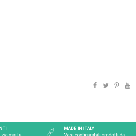
NTI
MADE IN ITALY
 via mail e
Vasi configurabili prodotti da