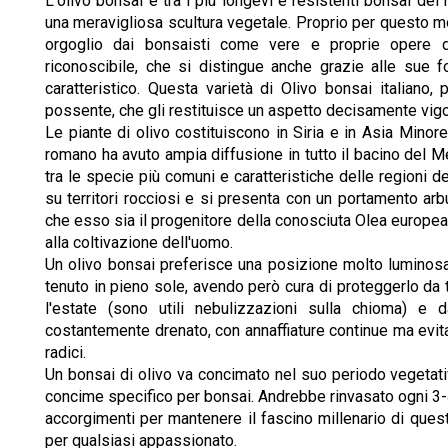
L'olivo bonsai è tra i più longevi e resistenti bonsai de
una meravigliosa scultura vegetale. Proprio per questo mo
orgoglio dai bonsaisti come vere e proprie opere 
riconoscibile, che si distingue anche grazie alle sue 
caratteristico. Questa varietà di Olivo bonsai italiano
possente, che gli restituisce un aspetto decisamente vig
Le piante di olivo costituiscono in Siria e in Asia Minor
romano ha avuto ampia diffusione in tutto il bacino del M
tra le specie più comuni e caratteristiche delle regioni de
su territori rocciosi e si presenta con un portamento arb
che esso sia il progenitore della conosciuta Olea europea,
alla coltivazione dell'uomo.
Un olivo bonsai preferisce una posizione molto lumino
tenuto in pieno sole, avendo però cura di proteggerlo d
l'estate (sono utili nebulizzazioni sulla chioma) e d
costantemente drenato, con annaffiature continue ma evit
radici.
Un bonsai di olivo va concimato nel suo periodo vegetat
concime specifico per bonsai. Andrebbe rinvasato ogni 3-4
accorgimenti per mantenere il fascino millenario di ques
per qualsiasi appassionato.