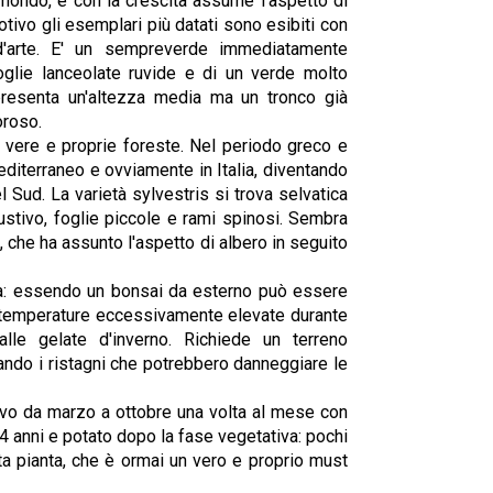
l mondo, e con la crescita assume l'aspetto di
tivo gli esemplari più datati sono esibiti con
d'arte. E' un sempreverde immediatamente
foglie lanceolate ruvide e di un verde molto
, presenta un'altezza media ma un tronco già
oroso.
e vere e proprie foreste. Nel periodo greco e
editerraneo e ovviamente in Italia, diventando
l Sud. La varietà sylvestris si trova selvatica
ustivo, foglie piccole e rami spinosi. Sembra
 che ha assunto l'aspetto di albero in seguito
sa: essendo un bonsai da esterno può essere
a temperature eccessivamente elevate durante
alle gelate d'inverno. Richiede un terreno
ando i ristagni che potrebbero danneggiare le
ivo da marzo a ottobre una volta al mese con
 anni e potato dopo la fase vegetativa: pochi
ta pianta, che è ormai un vero e proprio must