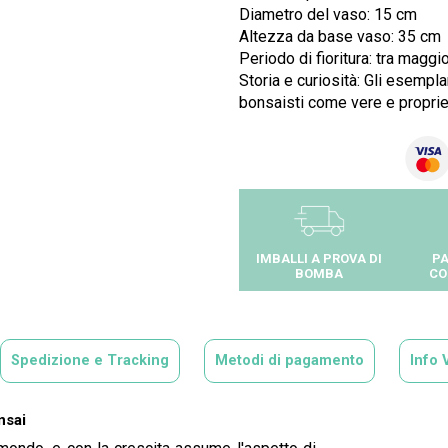
Diametro del vaso: 15 cm
Altezza da base vaso: 35 cm
Periodo di fioritura: tra maggi
Storia e curiosità: Gli esempla
bonsaisti come vere e proprie
IMBALLI A PROVA DI
PA
BOMBA
CO
Spedizione e Tracking
Metodi di pagamento
Info 
nsai