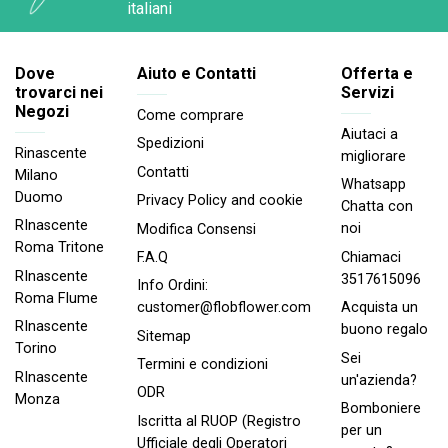
italiani
Dove
Aiuto e Contatti
Offerta e
trovarci nei
Servizi
Negozi
Come comprare
Aiutaci a
Spedizioni
Rinascente
migliorare
Contatti
Milano
Whatsapp
Duomo
Privacy Policy and cookie
Chatta con
RInascente
noi
Modifica Consensi
Roma Tritone
Chiamaci
F.A.Q
RInascente
3517615096
Info Ordini:
Roma FIume
Acquista un
customer@flobflower.com
RInascente
buono regalo
Sitemap
Torino
Sei
Termini e condizioni
RInascente
un'azienda?
ODR
Monza
Bomboniere
Iscritta al RUOP (Registro
per un
Ufficiale degli Operatori