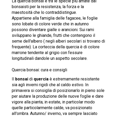
La quercia bonsai è tra le specie più amate dai
bonsaisti per la resistenza, la forza e la
maestosità che lo contraddistingue.
Appartiene alla famiglia delle fagacee, le foglie
sono lobate di colore verde che in autunno
possono diventare gialle o arancioni. Sui rami
sviluppano le ghiande, frutti che contengono il
seme dell'albero ( negli alberi secolari si trovano di
frequente). La corteccia della quercia è di colore
marrone tendente al grigio con fessure
longitudinali dandole un aspetto secolare.
Quercia bonsai: cura e consigli
Il
bonsai
di
quercia
è estremamente resistente
sia agli inverni rigidi che al caldo estivo. In
primavera si consiglia di posizionarlo in pieno sole
per aiutare la produzione delle nuove foglie e dare
vigore alla pianta; in estate, in particolar modo
quelle particolarmente calde, va posizionato
all'ombra. Autunno/ inverno, va sempre lasciato