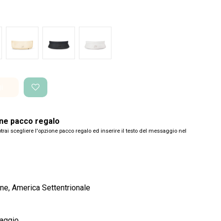
de Glossy
Bianco Glossy
Nero Space
Bianco Space
i
one pacco regalo
trai scegliere l'opzione pacco regalo ed inserire il testo del messaggio nel
ne, America Settentrionale
maggio