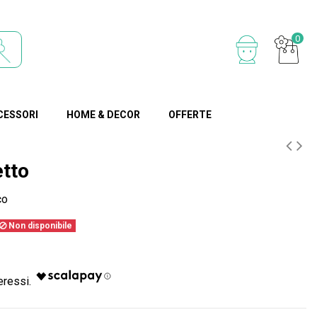
0
CESSORI
HOME & DECOR
OFFERTE
tto
co
Non disponibile