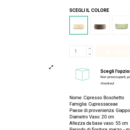
SCEGLI IL COLORE
Bianco
Marrone
Ver
Aggiung
Scegli l'opzi
Non preoccuparti, po
checkout
Nome: Cipresso Boschetto
Famiglia:
Cupressaceae
Paese di provenienza: Giappo
Diametro Vaso: 20 cm
Altezza da base vaso: 55 cm
Periodo di fioritura: marzo - 