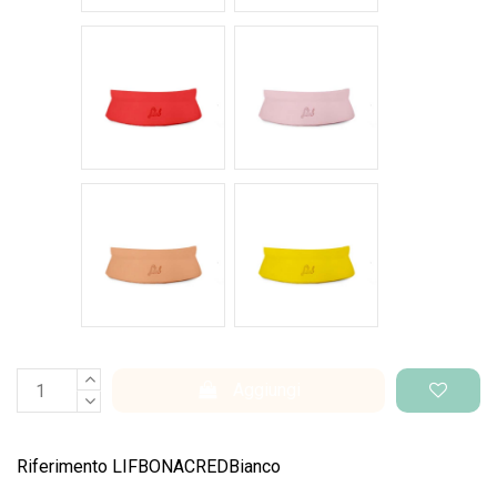
Rosso intenso
Rosa pastello
Salmone
Giallo pantone
Aggiungi
Riferimento
LIFBONACREDBianco