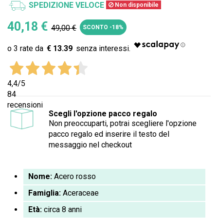
SPEDIZIONE VELOCE
Non disponibile
40,18 €
49,00 €
SCONTO -18%
€ 13.39
4,4
/5
84
recensioni
Scegli l'opzione pacco regalo
Non preoccuparti, potrai scegliere l'opzione
pacco regalo ed inserire il testo del
messaggio nel checkout
Nome:
Acero rosso
Famiglia:
Aceraceae
Età:
circa
8 anni