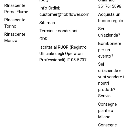
Chiamaci
F.A.Q
RInascente
3517615096
Info Ordini:
Roma FIume
Acquista un
customer@flobflower.com
RInascente
buono regalo
Sitemap
Torino
Sei
Termini e condizioni
RInascente
un'azienda?
ODR
Monza
Bomboniere
Iscritta al RUOP (Registro
per un
Ufficiale degli Operatori
evento?
Professionali) IT-05-5707
Sei
un'aziende e
vuoi vendere i
nostri
prodotti?
Scrivici
Consegne
piante a
Milano
Consegne