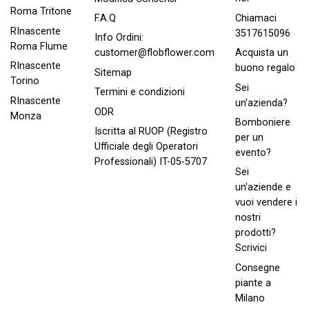
Roma Tritone
Chiamaci
F.A.Q
RInascente
3517615096
Info Ordini:
Roma FIume
Acquista un
customer@flobflower.com
RInascente
buono regalo
Sitemap
Torino
Sei
Termini e condizioni
RInascente
un'azienda?
ODR
Monza
Bomboniere
Iscritta al RUOP (Registro
per un
Ufficiale degli Operatori
evento?
Professionali) IT-05-5707
Sei
un'aziende e
vuoi vendere i
nostri
prodotti?
Scrivici
Consegne
piante a
Milano