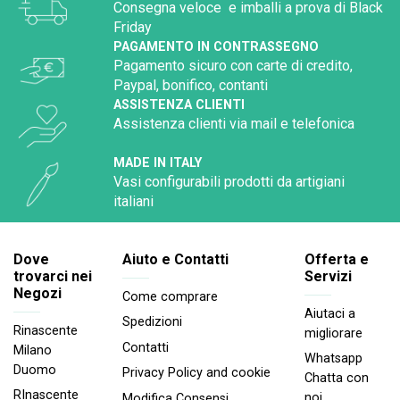
Consegna veloce e imballi a prova di Black
Friday
PAGAMENTO IN CONTRASSEGNO
Pagamento sicuro con carte di credito,
Paypal, bonifico, contanti
ASSISTENZA CLIENTI
Assistenza clienti via mail e telefonica
MADE IN ITALY
Vasi configurabili prodotti da artigiani
italiani
Dove
Aiuto e Contatti
Offerta e
trovarci nei
Servizi
Negozi
Come comprare
Aiutaci a
Spedizioni
Rinascente
migliorare
Contatti
Milano
Whatsapp
Duomo
Privacy Policy and cookie
Chatta con
RInascente
noi
Modifica Consensi