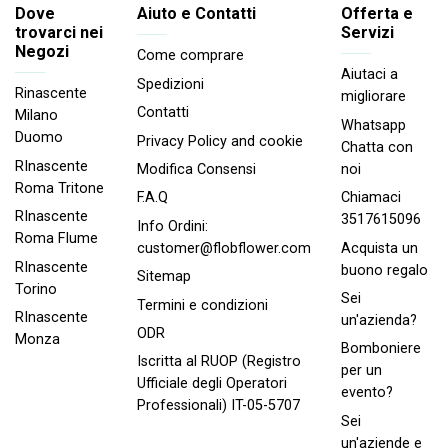
Dove
Aiuto e Contatti
Offerta e
trovarci nei
Servizi
Negozi
Come comprare
Aiutaci a
Spedizioni
Rinascente
migliorare
Contatti
Milano
Whatsapp
Duomo
Privacy Policy and cookie
Chatta con
RInascente
noi
Modifica Consensi
Roma Tritone
Chiamaci
F.A.Q
RInascente
3517615096
Info Ordini:
Roma FIume
Acquista un
customer@flobflower.com
RInascente
buono regalo
Sitemap
Torino
Sei
Termini e condizioni
RInascente
un'azienda?
ODR
Monza
Bomboniere
Iscritta al RUOP (Registro
per un
Ufficiale degli Operatori
evento?
Professionali) IT-05-5707
Sei
un'aziende e