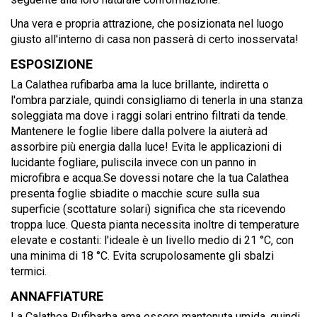
Una vera e propria attrazione, che posizionata nel luogo
giusto all'interno di casa non passerà di certo inosservata!
ESPOSIZIONE
La Calathea rufibarba ama la luce brillante, indiretta o
l'ombra parziale, quindi consigliamo di tenerla in una stanza
soleggiata ma dove i raggi solari entrino filtrati da tende.
Mantenere le foglie libere dalla polvere la aiuterà ad
assorbire più energia dalla luce! Evita le applicazioni di
lucidante fogliare, puliscila invece con un panno in
microfibra e acqua.Se dovessi notare che la tua Calathea
presenta foglie sbiadite o macchie scure sulla sua
superficie (scottature solari) significa che sta ricevendo
troppa luce. Questa pianta necessita inoltre di temperature
elevate e costanti: l'ideale è un livello medio di 21 °C, con
una minima di 18 °C. Evita scrupolosamente gli sbalzi
termici.
ANNAFFIATURE
La Calathea Rufibarba ama essere mantenuta umida, quindi