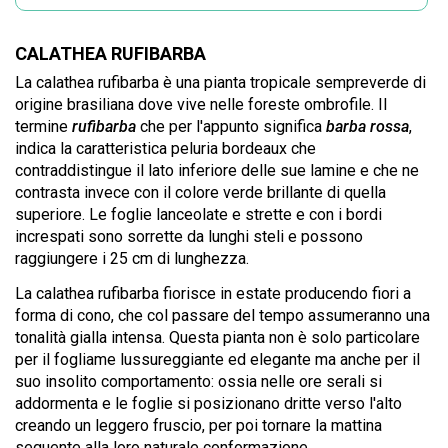
CALATHEA RUFIBARBA
La calathea rufibarba è una pianta tropicale sempreverde di
origine brasiliana dove vive nelle foreste ombrofile. Il
termine
rufibarba
che per l'appunto significa
barba rossa
,
indica la caratteristica peluria bordeaux che
contraddistingue il lato inferiore delle sue lamine e che ne
contrasta invece con il colore verde brillante di quella
superiore. Le foglie lanceolate e strette e con i bordi
increspati sono sorrette da lunghi steli e possono
raggiungere i 25 cm di lunghezza.
La calathea rufibarba fiorisce in estate producendo fiori a
forma di cono, che col passare del tempo assumeranno una
tonalità gialla intensa. Questa pianta non è solo particolare
per il fogliame lussureggiante ed elegante ma anche per il
suo insolito comportamento: ossia nelle ore serali si
addormenta e le foglie si posizionano dritte verso l'alto
creando un leggero fruscio, per poi tornare la mattina
seguente alla loro naturale conformazione.