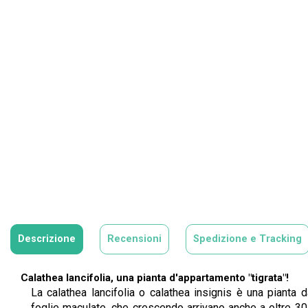
Descrizione
Recensioni
Spedizione e Tracking
Calathea lancifolia, una pianta d'appartamento "tigrata"!
La calathea lancifolia o calathea insignis è una pianta 
foglie maculate, che crescendo arrivano anche a oltre 30