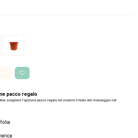
co Perlato
Vaso di produzione
i
one pacco regalo
trai scegliere l'opzione pacco regalo ed inserire il testo del messaggio nel
folia
merica