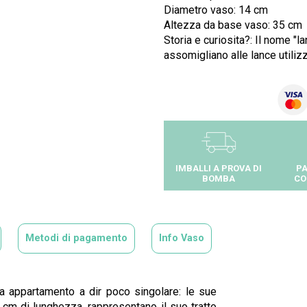
Diametro vaso: 14 cm
Altezza da base vaso: 35 cm
Storia e curiosita?: Il nome "l
assomigliano alle lance utilizz
IMBALLI A PROVA DI
PA
BOMBA
CO
Metodi di pagamento
Info Vaso
da appartamento a dir poco singolare: le sue
 cm di lunghezza, rappresentano il suo tratto