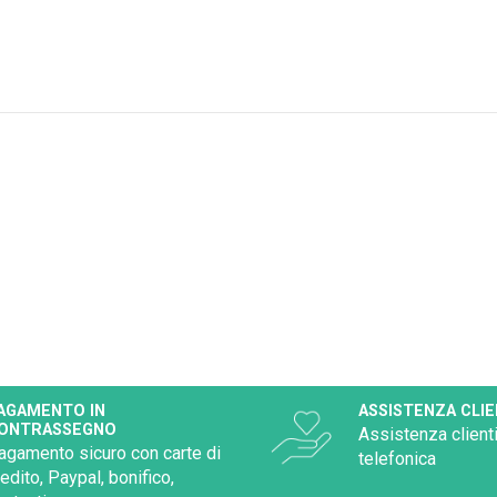
AGAMENTO IN
ASSISTENZA CLIE
ONTRASSEGNO
Assistenza clienti
agamento sicuro con carte di
telefonica
redito, Paypal, bonifico,