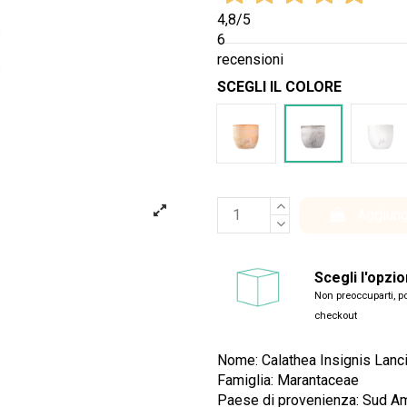
4,8
/5
6
recensioni
SCEGLI IL COLORE
Terracotta
Cemento
Bian
Aggiung
Scegli l'opzi
Non preoccuparti, po
checkout
Nome: Calathea Insignis Lanci
Famiglia:
Marantaceae
Paese di provenienza: Sud A