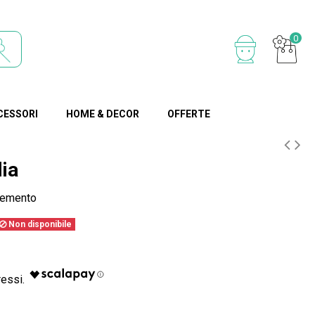
0
CESSORI
HOME & DECOR
OFFERTE
lia
emento
Non disponibile