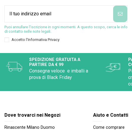
Puoi annullare l'iscrizione in ogni momenti. A questo scopo, cerca le info
di contatto nelle note legali.
Accetto l'
Informativa Privacy
SPEDIZIONE GRATUITA A
P
PARTIRE DA € 99
C
Consegna veloce e imballi a
P
prova di Black Friday
c
c
Dove trovarci nei Negozi
Aiuto e Contatti
Rinascente Milano Duomo
Come comprare