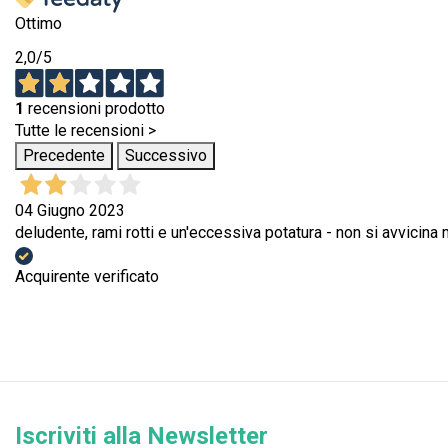
Ottimo
2,0
/5
1
recensioni prodotto
Tutte le recensioni >
Precedente
Successivo
04 Giugno 2023
deludente, rami rotti e un'eccessiva potatura - non si avvici
Acquirente verificato
Iscriviti alla Newsletter