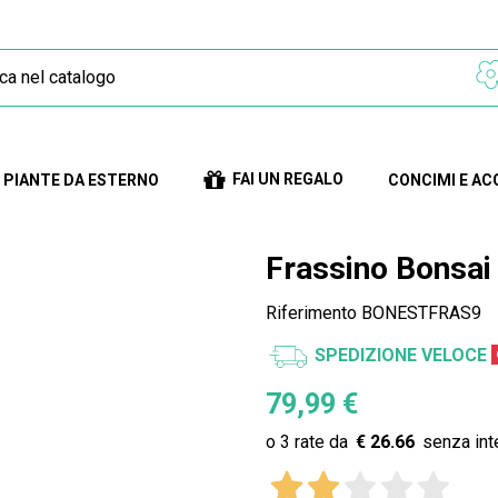
FAI UN REGALO
PIANTE DA ESTERNO
CONCIMI E AC
Frassino Bonsai 
Riferimento
BONESTFRAS9
SPEDIZIONE VELOCE
79,99 €
€ 26.66