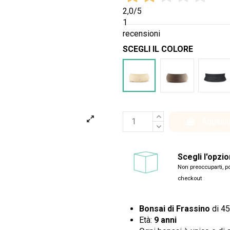
2,0
/5
1
recensioni
SCEGLI IL COLORE
Bianco
Marrone
Ner
Aggiung
Scegli l'opzi
Non preoccuparti, po
checkout
Bonsai di Frassino
di 45
Età:
9 anni