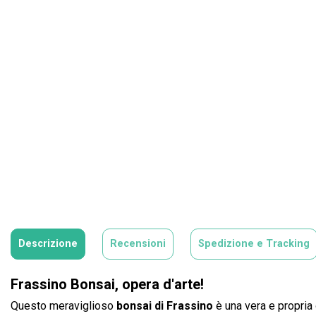
Descrizione
Recensioni
Spedizione e Tracking
Frassino Bonsai, opera d'arte!
Questo meraviglioso
bonsai di Frassino
è una vera e propria o