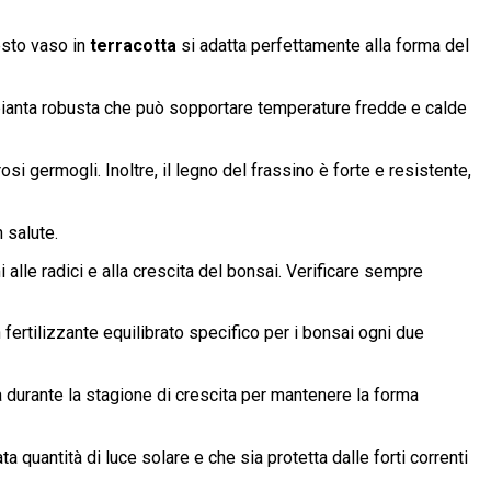
esto vaso in
terracotta
si adatta perfettamente alla forma del
a pianta robusta che può sopportare temperature fredde e calde
i germogli. Inoltre, il legno del frassino è forte e resistente,
 salute.
 alle radici e alla crescita del bonsai. Verificare sempre
 fertilizzante equilibrato specifico per i bonsai ogni due
a durante la stagione di crescita per mantenere la forma
a quantità di luce solare e che sia protetta dalle forti correnti