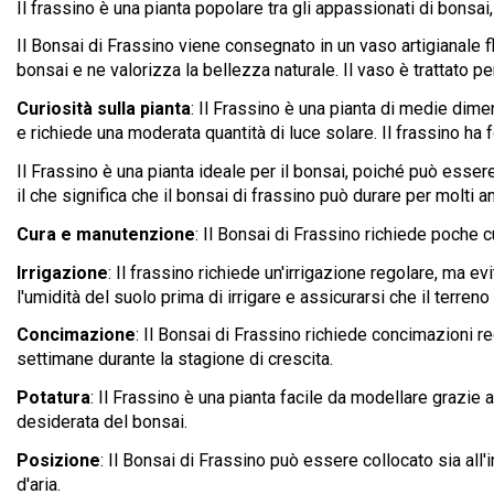
Il frassino è una pianta popolare tra gli appassionati di bonsai,
Il Bonsai di Frassino viene consegnato in un vaso artigianale 
bonsai e ne valorizza la bellezza naturale. Il vaso è trattato p
Curiosità sulla pianta
: Il Frassino è una pianta di medie dim
e richiede una moderata quantità di luce solare. Il frassino ha f
Il Frassino è una pianta ideale per il bonsai, poiché può essere
il che significa che il bonsai di frassino può durare per molti an
Cura e manutenzione
: Il Bonsai di Frassino richiede poche 
Irrigazione
: Il frassino richiede un'irrigazione regolare, ma e
l'umidità del suolo prima di irrigare e assicurarsi che il terre
Concimazione
: Il Bonsai di Frassino richiede concimazioni re
settimane durante la stagione di crescita.
Potatura
: Il Frassino è una pianta facile da modellare grazie
desiderata del bonsai.
Posizione
: Il Bonsai di Frassino può essere collocato sia all'
d'aria.