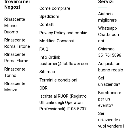
trovarci nei
Servizi
Negozi
Come comprare
Aiutaci a
Spedizioni
Rinascente
migliorare
Contatti
Milano
Whatsapp
Duomo
Privacy Policy and cookie
Chatta con
RInascente
noi
Modifica Consensi
Roma Tritone
Chiamaci
F.A.Q
RInascente
3517615096
Info Ordini:
Roma FIume
Acquista un
customer@flobflower.com
RInascente
buono regalo
Sitemap
Torino
Sei
Termini e condizioni
RInascente
un'azienda?
ODR
Monza
Bomboniere
Iscritta al RUOP (Registro
per un
Ufficiale degli Operatori
evento?
Professionali) IT-05-5707
Sei
un'aziende e
vuoi vendere i