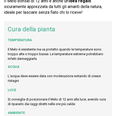
Il Melo bonsai di 12 anni è anche un'
idea regalo
sicuramente apprezzata da tutti gli amanti della natura,
ideale per lasciare senza fiato chi lo riceve!
Cura della pianta
TEMPERATURA
Il Melo è resistente ma va protetto quando le temperature sono
troppo alte o troppo basse. Le temperature estreme potrebbero
infatti danneggiarla
ACQUA
L'acqua deve essere data con moderazione evitando di creare
ristagni
LUCE
Si consiglia di posizionare il Melo di 12 anni alla luce, avendo cura
di ripararlo dai raggi diretti nelle ore più calde
AMBIENTE