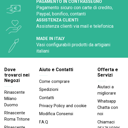
PAGAMENTO IN CONTRASSEGNO
Pagamento sicuro con carte di credito,
Paypal, bonifico, contanti
ASSISTENZA CLIENTI
Assistenza clienti via mail e telefonica
MADE IN ITALY
Vasi configurabili prodotti da artigiani
italiani
Dove
Aiuto e Contatti
Offerta e
trovarci nei
Servizi
Negozi
Come comprare
Aiutaci a
Spedizioni
Rinascente
migliorare
Contatti
Milano
Whatsapp
Duomo
Privacy Policy and cookie
Chatta con
RInascente
noi
Modifica Consensi
Roma Tritone
Chiamaci
F.A.Q
RInascente