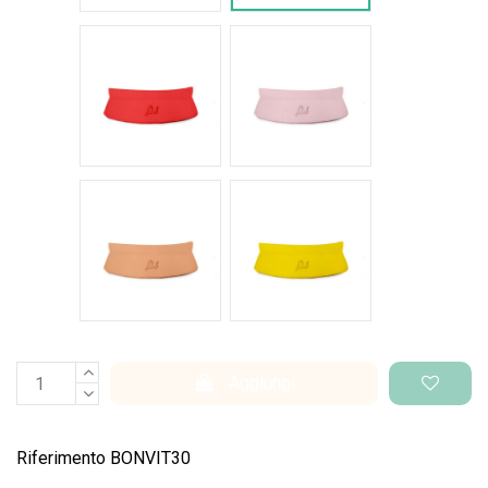
Rosso intenso
Rosa pastello
Salmone
Giallo pantone
Aggiungi
Riferimento
BONVIT30