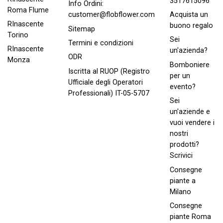
3517615096
Info Ordini:
Roma FIume
Acquista un
customer@flobflower.com
RInascente
buono regalo
Sitemap
Torino
Sei
Termini e condizioni
RInascente
un'azienda?
ODR
Monza
Bomboniere
Iscritta al RUOP (Registro
per un
Ufficiale degli Operatori
evento?
Professionali) IT-05-5707
Sei
un'aziende e
vuoi vendere i
nostri
prodotti?
Scrivici
Consegne
piante a
Milano
Consegne
piante Roma