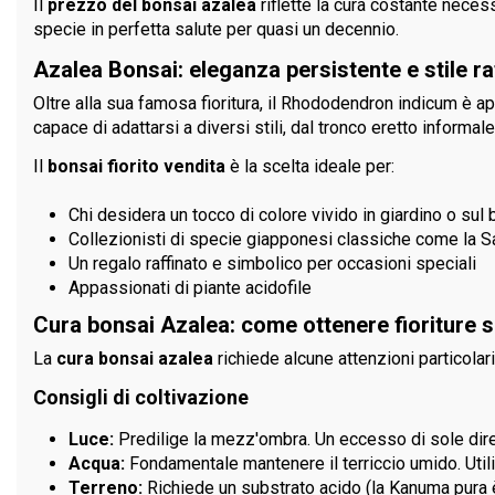
Il
prezzo del bonsai azalea
riflette la cura costante nece
specie in perfetta salute per quasi un decennio.
Azalea Bonsai: eleganza persistente e stile ra
Oltre alla sua famosa fioritura, il Rhododendron indicum è a
capace di adattarsi a diversi stili, dal tronco eretto informal
Il
bonsai fiorito vendita
è la scelta ideale per:
Chi desidera un tocco di colore vivido in giardino o sul
Collezionisti di specie giapponesi classiche come la S
Un regalo raffinato e simbolico per occasioni speciali
Appassionati di piante acidofile
Cura bonsai Azalea: come ottenere fioriture s
La
cura bonsai azalea
richiede alcune attenzioni particolar
Consigli di coltivazione
Luce:
Predilige la mezz'ombra. Un eccesso di sole diret
Acqua:
Fondamentale mantenere il terriccio umido. Utili
Terreno:
Richiede un substrato acido (la Kanuma pura è