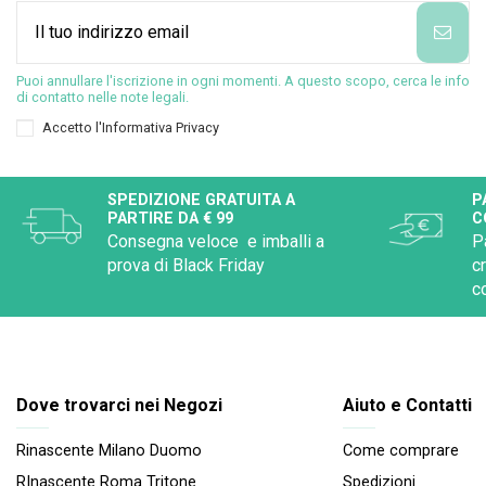
Puoi annullare l'iscrizione in ogni momenti. A questo scopo, cerca le info
di contatto nelle note legali.
Accetto l'
Informativa Privacy
SPEDIZIONE GRATUITA A
P
PARTIRE DA € 99
C
Consegna veloce e imballi a
P
prova di Black Friday
c
c
Dove trovarci nei Negozi
Aiuto e Contatti
Rinascente Milano Duomo
Come comprare
RInascente Roma Tritone
Spedizioni