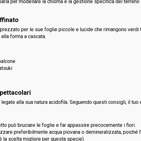
ssaria per modellare la chioma e la gestione specifica del terre
ffinato
pprezzato per le sue foglie piccole e lucide che rimangono verdi 
e alla forma a cascata.
 balcone
atsuki
pettacolari
i legate alla sua natura acidofila. Seguendo questi consigli, il tu
to può bruciare le foglie e far appassire precocemente i fiori.
zzare preferibilmente acqua piovana o demineralizzata, poiché l'
 la scelta migliore per questa specie).