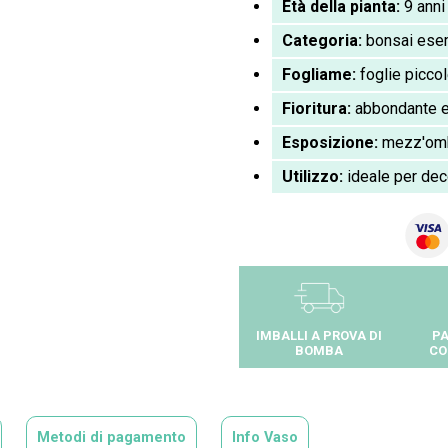
Età della pianta:
9 anni
Categoria:
bonsai ese
Fogliame:
foglie piccol
Fioritura:
abbondante e 
Esposizione:
mezz'ombr
Utilizzo:
ideale per decor
IMBALLI A PROVA DI
PA
BOMBA
CO
Metodi di pagamento
Info Vaso