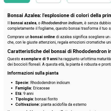
Bonsai Azalea: l'esplosione di colori della p
Il
bonsai azalea
, o
Rhododendron indicum
, è senza dubbio 
completamente il fogliame, questo bonsai trasforma il tuo s
Comprare un
bonsai online
di azalea significa scegliere un a
che, con le giuste attenzioni, regala emozioni cromatiche u
Caratteristiche del bonsai di Rhododendron i
Questo
esemplare di 9 anni
ha raggiunto un'ottima maturità
dei boccioli floreali. A questa età, la pianta è robusta e pro
Informazioni sulla pianta
Specie:
Rhododendron indicum
Famiglia:
Ericaceae
Età:
9 anni
Tipologia:
bonsai fiorito
Coltivazione:
pianta acidofila da esterno