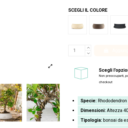
SCEGLI IL COLORE
Bianco
Marrone
Ner
Aggiung
Scegli l'opzi
Non preoccuparti, po
checkout
Specie:
Rhododendron i
Dimensioni:
Altezza 40
Tipologia:
bonsai da est