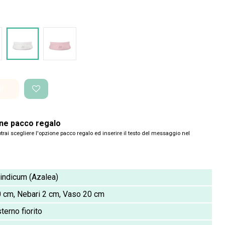
o Space
Bianco Space
Rosa pastello
i
one pacco regalo
trai scegliere l'opzione pacco regalo ed inserire il testo del messaggio nel
ndicum (Azalea)
 cm, Nebari 2 cm, Vaso 20 cm
erno fiorito