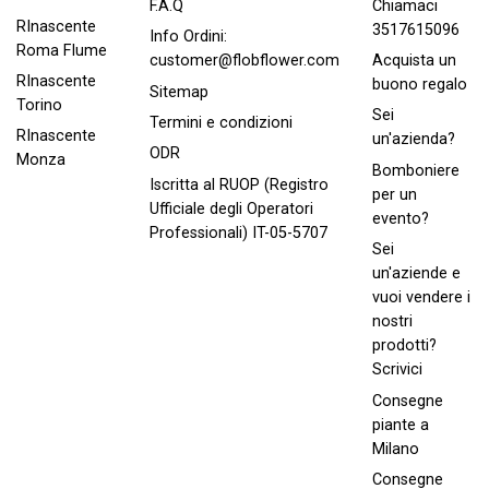
Chiamaci
F.A.Q
RInascente
3517615096
Info Ordini:
Roma FIume
Acquista un
customer@flobflower.com
RInascente
buono regalo
Sitemap
Torino
Sei
Termini e condizioni
RInascente
un'azienda?
ODR
Monza
Bomboniere
Iscritta al RUOP (Registro
per un
Ufficiale degli Operatori
evento?
Professionali) IT-05-5707
Sei
un'aziende e
vuoi vendere i
nostri
prodotti?
Scrivici
Consegne
piante a
Milano
Consegne