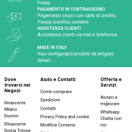
Friday
PAGAMENTO IN CONTRASSEGNO
Pagamento sicuro con carte di credito,
Paypal, bonifico, contanti
ASSISTENZA CLIENTI
Assistenza clienti via mail e telefonica
MADE IN ITALY
Vasi configurabili prodotti da artigiani
italiani
Dove
Aiuto e Contatti
Offerta e
trovarci nei
Servizi
Negozi
Come comprare
Aiutaci a
Spedizioni
Rinascente
migliorare
Contatti
Milano
Whatsapp
Duomo
Privacy Policy and cookie
Chatta con
RInascente
noi
Modifica Consensi
Roma Tritone