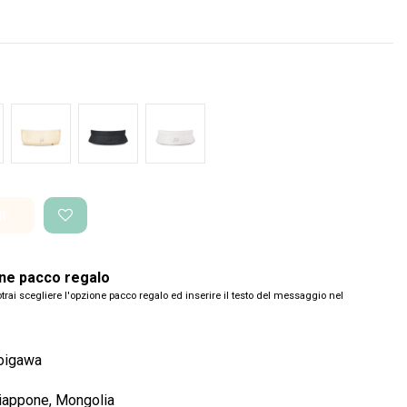
de Glossy
Bianco Glossy
Nero Space
Bianco Space
i
one pacco regalo
trai scegliere l'opzione pacco regalo ed inserire il testo del messaggio nel
toigawa
Giappone, Mongolia