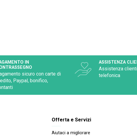
AGAMENTO IN
ASSISTENZA CLIE
ONTRASSEGNO
Assistenza clienti
agamento sicuro con carte di
telefonica
redito, Paypal, bonifico,
ontanti
Offerta e Servizi
Aiutaci a migliorare