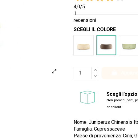
4,0
/5
1
recensioni
SCEGLI IL COLORE
Bianco
Marrone
Ver
Aggiung
Scegli l'opzi
Non preoccuparti, po
checkout
Nome: Juniperus Chinensis I
Famiglia: Cupressaceae
Paese di provenienza: Cina, 