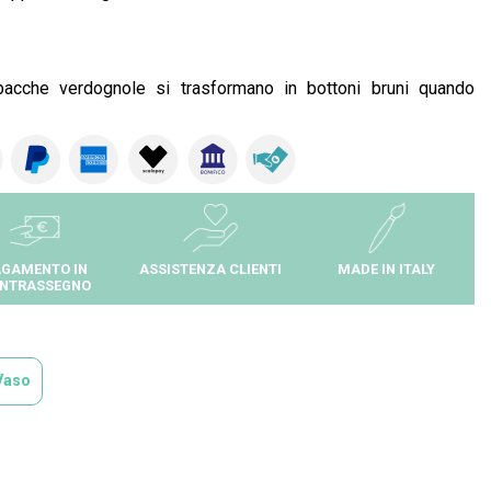
bacche verdognole si trasformano in bottoni bruni quando
GAMENTO IN
ASSISTENZA CLIENTI
MADE IN ITALY
NTRASSEGNO
Vaso