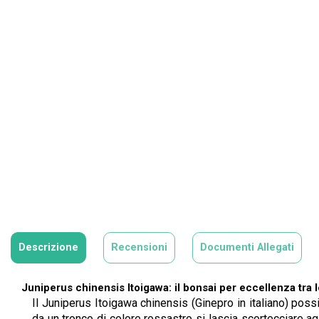
Descrizione
Recensioni
Documenti Allegati
Juniperus chinensis Itoigawa: il bonsai per eccellenza tra 
Il Juniperus Itoigawa chinensis (Ginepro in italiano) pos
da un tronco di colore rossastro si lascia scortecciare 