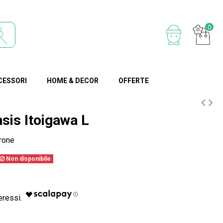
0
CESSORI
HOME & DECOR
OFFERTE
sis Itoigawa L
rone
Non disponibile