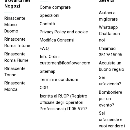
trovarci nei
Servizi
Negozi
Come comprare
Aiutaci a
Spedizioni
Rinascente
migliorare
Contatti
Milano
Whatsapp
Duomo
Privacy Policy and cookie
Chatta con
RInascente
noi
Modifica Consensi
Roma Tritone
Chiamaci
F.A.Q
RInascente
3517615096
Info Ordini:
Roma FIume
Acquista un
customer@flobflower.com
RInascente
buono regalo
Sitemap
Torino
Sei
Termini e condizioni
RInascente
un'azienda?
ODR
Monza
Bomboniere
Iscritta al RUOP (Registro
per un
Ufficiale degli Operatori
evento?
Professionali) IT-05-5707
Sei
un'aziende e
vuoi vendere i