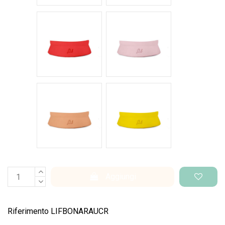
Rosso intenso
Rosa pastello
Salmone
Giallo pantone
Aggiungi
Riferimento
LIFBONARAUCR