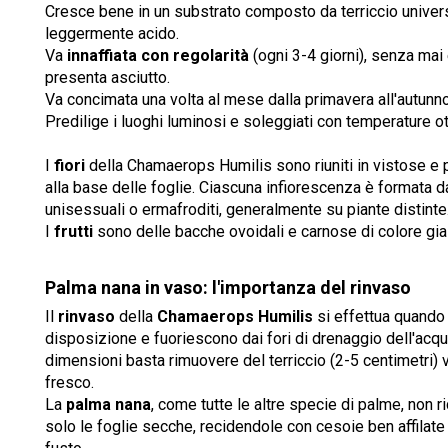
Cresce bene in un substrato composto da terriccio univers
leggermente acido.
Va
innaffiata con regolarità
(ogni 3-4 giorni), senza mai 
presenta asciutto.
Va concimata una volta al mese dalla primavera all'autunn
Predilige i luoghi luminosi e soleggiati con temperature o
I
fiori
della Chamaerops Humilis sono riuniti in vistose e 
alla base delle foglie. Ciascuna infiorescenza è formata da 
unisessuali o ermafroditi, generalmente su piante distinte
I
frutti
sono delle bacche ovoidali e carnose di colore gial
Palma nana in vaso: l'importanza del rinvaso
Il
rinvaso
della
Chamaerops Humilis
si effettua quando 
disposizione e fuoriescono dai fori di drenaggio dell'acqu
dimensioni basta rimuovere del terriccio (2-5 centimetri) ve
fresco.
La
palma nana
, come tutte le altre specie di palme, non r
solo le foglie secche, recidendole con cesoie ben affilate 