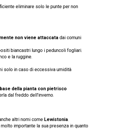
ficiente eliminare solo le punte per non
mente non viene attaccata
dai comuni
iti biancastri lungo i peduncoli fogliari.
nco e la ruggine.
ini solo in caso di eccessiva umidità
base della pianta con pietrisco
rla dal freddo dell'inverno.
anche altri nomi come
Lewistonia
.
è molto importante la sua presenza in quanto