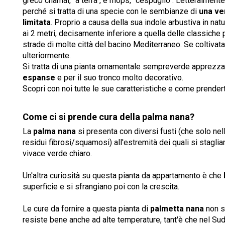
greco chamái, "a terra", e rhops, "cespuglio". Letteralment
perché si tratta di una specie con le sembianze di
una ve
limitata
. Proprio a causa della sua indole arbustiva in na
ai 2 metri, decisamente inferiore a quella delle classiche 
strade di molte città del bacino Mediterraneo. Se coltivata
ulteriormente.
Si tratta di una pianta ornamentale sempreverde apprezza
espanse
e per il suo tronco molto decorativo.
Scopri con noi tutte le sue caratteristiche e come prender
Come ci si prende cura della palma nana?
La
palma nana
si presenta con diversi fusti (che solo nel
residui fibrosi/squamosi) all'estremità dei quali si staglia
vivace verde chiaro.
Un'altra curiosità su questa pianta da appartamento è che
superficie e si sfrangiano poi con la crescita.
Le cure da fornire a questa pianta di
palmetta nana
non s
resiste bene anche ad alte temperature, tant'è che nel Sud 