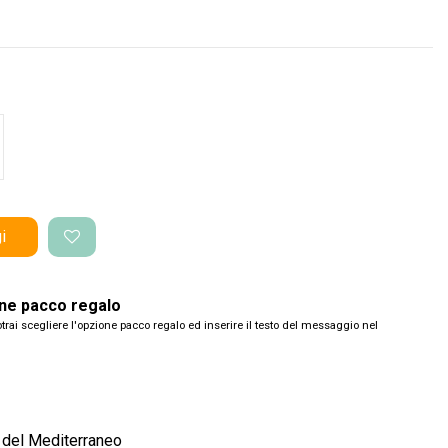
co Perlato
i
one pacco regalo
trai scegliere l'opzione pacco regalo ed inserire il testo del messaggio nel
 del Mediterraneo