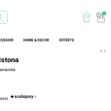
0
CESSORI
HOME & DECOR
OFFERTE
istona
rracotta