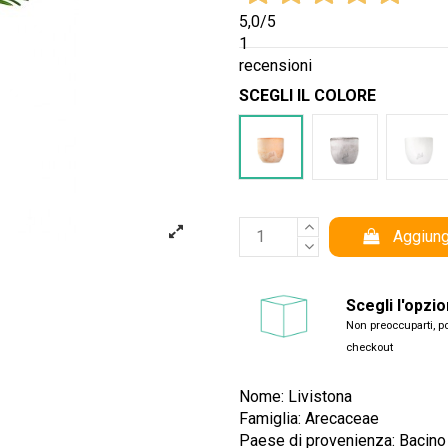
5,0
/5
1
recensioni
SCEGLI IL COLORE
Terracotta
Cemento
Bian
Aggiung
Scegli l'opzi
Non preoccuparti, po
checkout
Nome: Livistona
Famiglia: Arecaceae
Paese di provenienza: Bacino