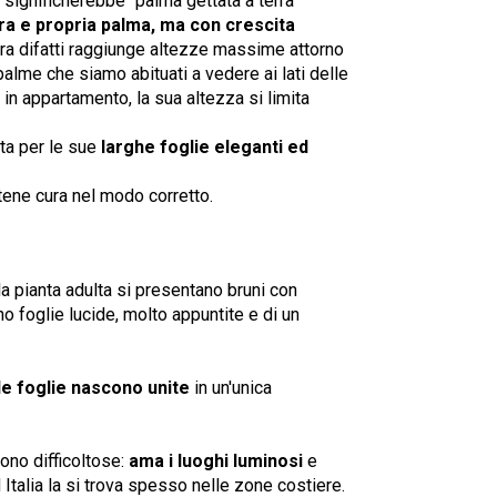
e significherebbe "palma gettata a terra"
ra e propria palma, ma con crescita
tura difatti raggiunge altezze massime attorno
palme che siamo abituati a vedere ai lati delle
 in appartamento, la sua altezza si limita
ta per le sue
larghe foglie eleganti ed
tene cura nel modo corretto.
la pianta adulta si presentano bruni con
no foglie lucide, molto appuntite e di un
le foglie nascono unite
in un'unica
ono difficoltose:
ama i luoghi luminosi
e
Italia la si trova spesso nelle zone costiere.