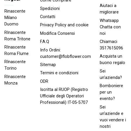
Come comprare
Aiutaci a
Spedizioni
Rinascente
migliorare
Contatti
Milano
Whatsapp
Duomo
Privacy Policy and cookie
Chatta con
RInascente
noi
Modifica Consensi
Roma Tritone
Chiamaci
F.A.Q
RInascente
3517615096
Info Ordini:
Roma FIume
Acquista un
customer@flobflower.com
RInascente
buono regalo
Sitemap
Torino
Sei
Termini e condizioni
RInascente
un'azienda?
ODR
Monza
Bomboniere
Iscritta al RUOP (Registro
per un
Ufficiale degli Operatori
evento?
Professionali) IT-05-5707
Sei
un'aziende e
vuoi vendere i
nostri