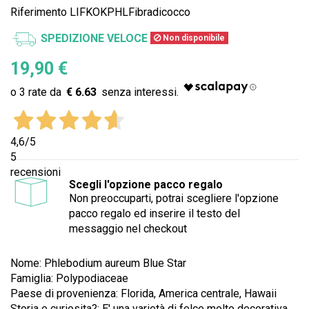
Riferimento
LIFKOKPHLFibradicocco
SPEDIZIONE VELOCE
Non disponibile
19,90 €
€ 6.63
4,6
/5
5
recensioni
Scegli l'opzione pacco regalo
Non preoccuparti, potrai scegliere l'opzione
pacco regalo ed inserire il testo del
messaggio nel checkout
Nome: Phlebodium aureum Blue Star
Famiglia: Polypodiaceae
Paese di provenienza: Florida, America centrale, Hawaii
Storia e curiosita?:
E' una varietà di felce molto decorativa