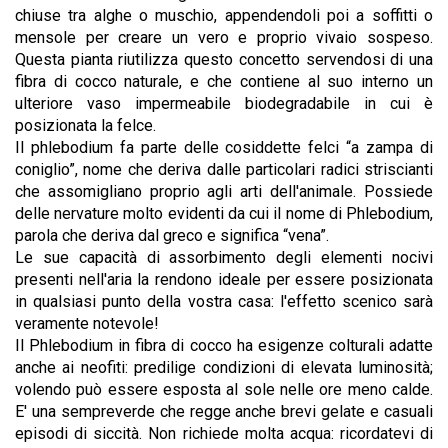
chiuse tra alghe o muschio, appendendoli poi a soffitti o
mensole per creare un vero e proprio vivaio sospeso.
Questa pianta riutilizza questo concetto servendosi di una
fibra di cocco naturale, e che contiene al suo interno un
ulteriore vaso impermeabile biodegradabile in cui è
posizionata la felce.
Il phlebodium fa parte delle cosiddette felci “a zampa di
coniglio”, nome che deriva dalle particolari radici striscianti
che assomigliano proprio agli arti dell'animale. Possiede
delle nervature molto evidenti da cui il nome di Phlebodium,
parola che deriva dal greco e significa “vena”.
Le sue capacità di assorbimento degli elementi nocivi
presenti nell'aria la rendono ideale per essere posizionata
in qualsiasi punto della vostra casa: l'effetto scenico sarà
veramente notevole!
Il Phlebodium in fibra di cocco ha esigenze colturali adatte
anche ai neofiti: predilige condizioni di elevata luminosità;
volendo può essere esposta al sole nelle ore meno calde.
E' una sempreverde che regge anche brevi gelate e casuali
episodi di siccità. Non richiede molta acqua: ricordatevi di