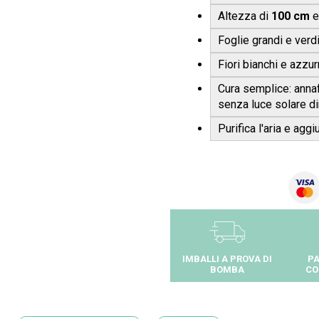
Altezza di
100 cm
e
Foglie grandi e verd
Fiori bianchi e azzurr
Cura semplice: anna
senza luce solare di
Purifica l'aria e agg
IMBALLI A PROVA DI
PA
BOMBA
CO