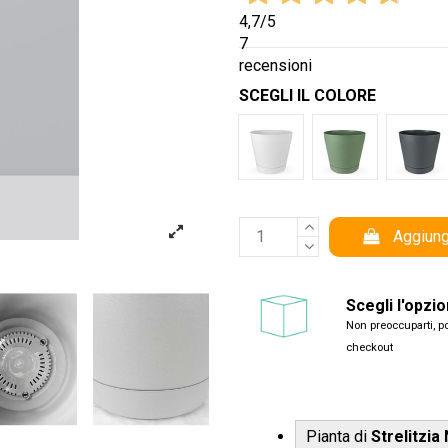
4,7
/5
7
recensioni
SCEGLI IL COLORE
Bianco Tera
Verde Tera
Antr
Aggiung
Scegli l'opzi
Non preoccuparti, po
checkout
Pianta di
Strelitzia 