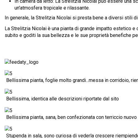
In camera da letto: La Strelitzia Nicolai può essere una s
un'atmosfera tropicale e rilassante.
In generale, la Strelitzia Nicolai si presta bene a diversi stili
La Strelitzia Nicolai è una pianta di grande impatto estetico e 
subito e goditi la sua bellezza e le sue proprietà benefiche per 
Bellissima pianta, foglie molto grandi...messa in corridoio, r
Bellissima, identica alle descrizioni riportate dal sito
Bellissima pianta, sana, ben confezionata con terriccio nuovo
Stupenda in sala, sono curiosa di vederla crescere riempiend