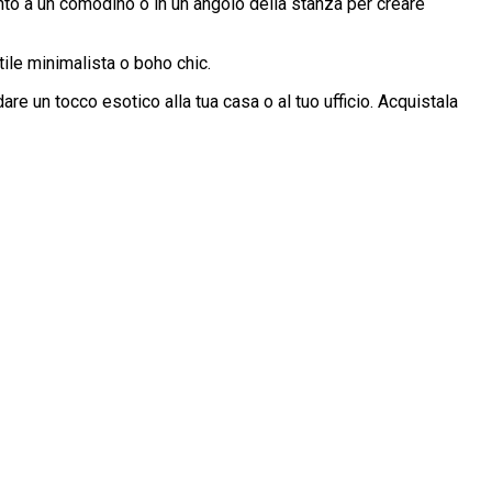
anto a un comodino o in un angolo della stanza per creare
tile minimalista o boho chic.
are un tocco esotico alla tua casa o al tuo ufficio. Acquistala