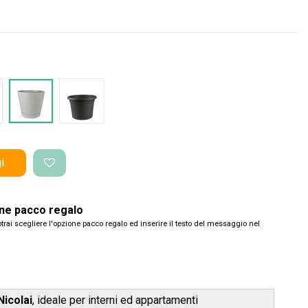
acite Tera
Grigio Tera
Vaso Standard
i
one pacco regalo
trai scegliere l'opzione pacco regalo ed inserire il testo del messaggio nel
Nicolai
, ideale per interni ed appartamenti