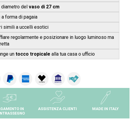
 diametro del
vaso di 27 cm
i a forma di pagaia
i simili a uccelli esotici
ffiare regolarmente e posizionare in luogo luminoso ma
retta
iunge un
tocco tropicale
alla tua casa o ufficio
GAMENTO IN
ASSISTENZA CLIENTI
MADE IN ITALY
NTRASSEGNO