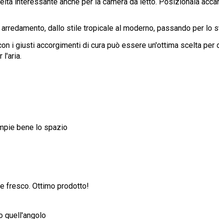
celta interessante anche per la camera da letto. Posizionala acc
 di arredamento, dallo stile tropicale al moderno, passando per lo s
con i giusti accorgimenti di cura può essere un'ottima scelta per d
l'aria.
iempie bene lo spazio
 e fresco. Ottimo prodotto!
o quell'angolo