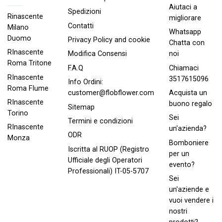
Aiutaci a
Spedizioni
Rinascente
migliorare
Contatti
Milano
Whatsapp
Duomo
Privacy Policy and cookie
Chatta con
RInascente
noi
Modifica Consensi
Roma Tritone
Chiamaci
F.A.Q
RInascente
3517615096
Info Ordini:
Roma FIume
Acquista un
customer@flobflower.com
RInascente
buono regalo
Sitemap
Torino
Sei
Termini e condizioni
RInascente
un'azienda?
ODR
Monza
Bomboniere
Iscritta al RUOP (Registro
per un
Ufficiale degli Operatori
evento?
Professionali) IT-05-5707
Sei
un'aziende e
vuoi vendere i
nostri