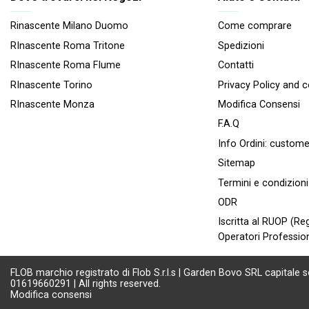
Rinascente Milano Duomo
Come comprare
RInascente Roma Tritone
Spedizioni
RInascente Roma FIume
Contatti
RInascente Torino
Privacy Policy and 
RInascente Monza
Modifica Consensi
F.A.Q
Info Ordini:
custome
Sitemap
Termini e condizioni
ODR
Iscritta al RUOP (Reg
Operatori Profession
FLOB marchio registrato di Flob S.r.l.s | Garden Bovo SRL capitale s
01619660291 | All rights reserved.
Modifica consensi