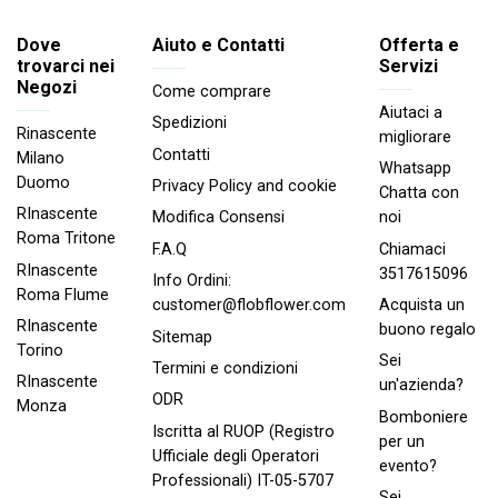
Dove
Aiuto e Contatti
Offerta e
trovarci nei
Servizi
Negozi
Come comprare
Aiutaci a
Spedizioni
Rinascente
migliorare
Contatti
Milano
Whatsapp
Duomo
Privacy Policy and cookie
Chatta con
RInascente
noi
Modifica Consensi
Roma Tritone
Chiamaci
F.A.Q
RInascente
3517615096
Info Ordini:
Roma FIume
Acquista un
customer@flobflower.com
RInascente
buono regalo
Sitemap
Torino
Sei
Termini e condizioni
RInascente
un'azienda?
ODR
Monza
Bomboniere
Iscritta al RUOP (Registro
per un
Ufficiale degli Operatori
evento?
Professionali) IT-05-5707
Sei