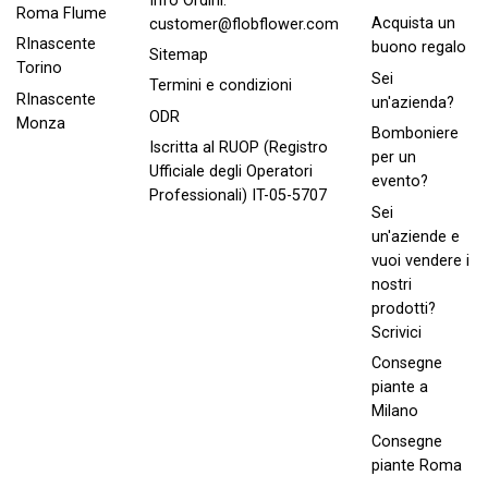
Info Ordini:
Roma FIume
Acquista un
customer@flobflower.com
RInascente
buono regalo
Sitemap
Torino
Sei
Termini e condizioni
RInascente
un'azienda?
ODR
Monza
Bomboniere
Iscritta al RUOP (Registro
per un
Ufficiale degli Operatori
evento?
Professionali) IT-05-5707
Sei
un'aziende e
vuoi vendere i
nostri
prodotti?
Scrivici
Consegne
piante a
Milano
Consegne
piante Roma