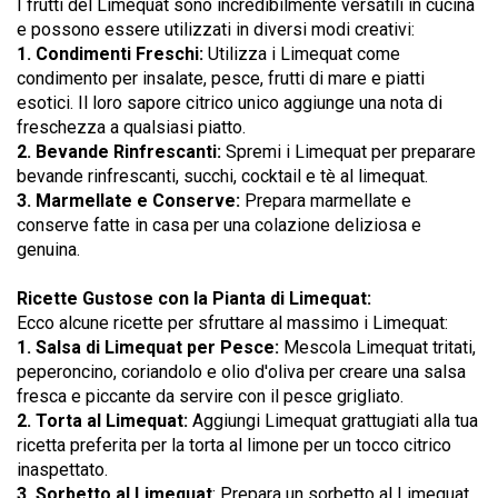
I frutti del Limequat sono incredibilmente versatili in cucina
e possono essere utilizzati in diversi modi creativi:
1. Condimenti Freschi:
Utilizza i Limequat come
condimento per insalate, pesce, frutti di mare e piatti
esotici. Il loro sapore citrico unico aggiunge una nota di
freschezza a qualsiasi piatto.
2. Bevande Rinfrescanti:
Spremi i Limequat per preparare
bevande rinfrescanti, succhi, cocktail e tè al limequat.
3. Marmellate e Conserve:
Prepara marmellate e
conserve fatte in casa per una colazione deliziosa e
genuina.
Ricette Gustose con la Pianta di Limequat:
Ecco alcune ricette per sfruttare al massimo i Limequat:
1. Salsa di Limequat per Pesce:
Mescola Limequat tritati,
peperoncino, coriandolo e olio d'oliva per creare una salsa
fresca e piccante da servire con il pesce grigliato.
2. Torta al Limequat:
Aggiungi Limequat grattugiati alla tua
ricetta preferita per la torta al limone per un tocco citrico
inaspettato.
3. Sorbetto al Limequat
: Prepara un sorbetto al Limequat